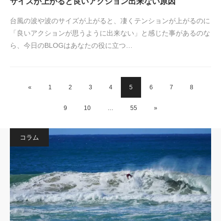
サイズが上がると良いアクション出来ない原因
台風の波や波のサイズが上がると、凄くテンションが上がるのに
「良いアクションが思うように出来ない」と感じた事があるのな
ら、今日のBLOGはあなたの役に立つ…
«
1
2
3
4
5
6
7
8
9
10
…
55
»
コラム