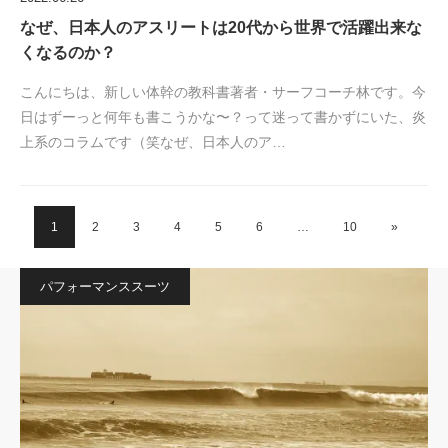
なぜ、日本人のアスリートは20代から世界で活躍出来な
くなるのか？
こんにちは、新しい体幹の教科書著者・サーフコーチ林です。今
日はずーっと何年も書こうかな〜？って迷って書かずにいた、炎
上系のコラムです（笑なぜ、日本人のア…
1
2
3
4
5
6
…
10
»
パフォーマンススーツ