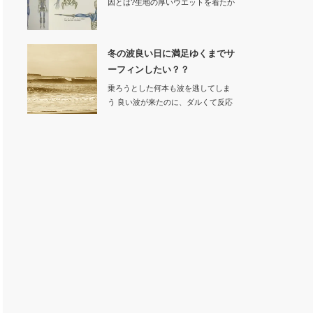
因とは?生地の厚いウエットを着たか
ら動きにく…
冬の波良い日に満足ゆくまでサ
ーフィンしたい？？
乗ろうとした何本も波を逃してしま
う 良い波が来たのに、ダルくて反応
でき…