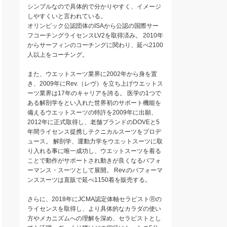
シンプルなので具体的で分かりやすく、イメージ
しやすくいと言われている。
オリンピック公認団体のISAから公認の国際サー
フコーチングライセンスLV2を取得済み。 2010年
からサーフィンのコーチングに関わり、延べ2100
人以上をコーチング。
また、ウエットスーツ業界に2002年から身を置
き、2009年にRev.（レヴ）を立ち上げウエットス
ーツ業界は17年のキャリアを誇る。 医学の1つで
ある解剖学をとい入れた世界初のサポート機能を
備えるウエットスーツの特許を2009年に出願、
2012年に正式取得し、老舗ブランドのDOVEと5
年間ライセンス提携しテクニカルスーツをプロデ
ュース。 解剖学、運動力学をウエットスーツに取
り入れる事に唯一成功し、ウエットスーツを着る
ことで動作がサポートされ動きが良くなるパフォ
ーマンス・スーツとして展開。 Rev.のパフォーマ
ンススーツは直販で延べ1150着を販売する。
さらに、2018年にJCMA認定体軸セラピストⓇの
ライセンスを取得し、より具体的なカラダの使い
方やメカニズムへの理解を深め、セラピストとし