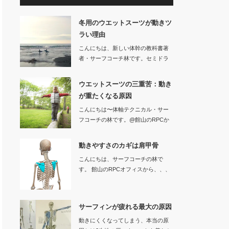
冬用のウエットスーツが動きツ
ラい理由
こんにちは、新しい体幹の教科書著
者・サーフコーチ林です。セミドラ
イなどの冬用…
ウエットスーツの三重苦：動き
が重たくなる原因
こんにちは〜体軸テクニカル・サー
フコーチの林です。@館山のRPCか
ら、、…
動きやすさのカギは肩甲骨
こんにちは、サーフコーチの林で
す。 館山のRPCオフィスから、、、
サーフ…
サーフィンが疲れる最大の原因
動きにくくなってしまう、本当の原