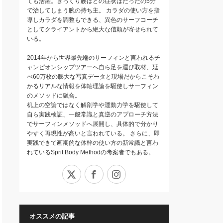
ても活躍。ぎっくり腰はどの症状はたったの5分
で治してしまう腕の持ち主。 カラダの使い方を指
導しカラダを調整もできる、異色のサーフコーチ
としてクライアントから絶大な信頼が寄せられて
いる。
2014年から世界最先端のサーフィンと言われるチ
ャンピオンシップツアーへ自ら足を運び取材、延
べ60万枚の膨大な写真データと現場だからこそわ
かるリアルな情報を体軸理論を駆使しサーフィン
のメソッドに融合。
机上の空論ではなく解剖学や運動力学を駆使して
自ら実践検証、一般常識と真逆のアプローチ方法
でサーフィンメソッドへ展開し、具体的で分かり
やすく再現性が高いと言われている。 さらに、即
実践できて画期的な体幹の使い方の新常識と言わ
れているSprit Body Methodの考案者でもある。
X
Facebook
Instagram
オススメの記事