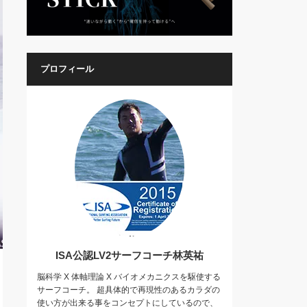
プロフィール
ISA公認LV2サーフコーチ林英祐
脳科学 X 体軸理論 X バイオメカニクスを駆使する
サーフコーチ。 超具体的で再現性のあるカラダの
使い方が出来る事をコンセプトにしているので、