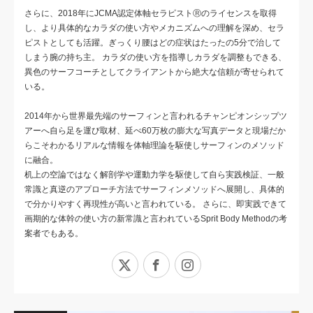
さらに、2018年にJCMA認定体軸セラピストⓇのライセンスを取得
し、より具体的なカラダの使い方やメカニズムへの理解を深め、セラ
ピストとしても活躍。ぎっくり腰はどの症状はたったの5分で治して
しまう腕の持ち主。 カラダの使い方を指導しカラダを調整もできる、
異色のサーフコーチとしてクライアントから絶大な信頼が寄せられて
いる。
2014年から世界最先端のサーフィンと言われるチャンピオンシップツ
アーへ自ら足を運び取材、延べ60万枚の膨大な写真データと現場だか
らこそわかるリアルな情報を体軸理論を駆使しサーフィンのメソッド
に融合。
机上の空論ではなく解剖学や運動力学を駆使して自ら実践検証、一般
常識と真逆のアプローチ方法でサーフィンメソッドへ展開し、具体的
で分かりやすく再現性が高いと言われている。 さらに、即実践できて
画期的な体幹の使い方の新常識と言われているSprit Body Methodの考
案者でもある。
X
Facebook
Instagram