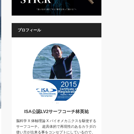
プロフィール
ISA公認LV2サーフコーチ林英祐
脳科学 X 体軸理論 X バイオメカニクスを駆使する
サーフコーチ。 超具体的で再現性のあるカラダの
使い方が出来る事をコンセプトにしているので、