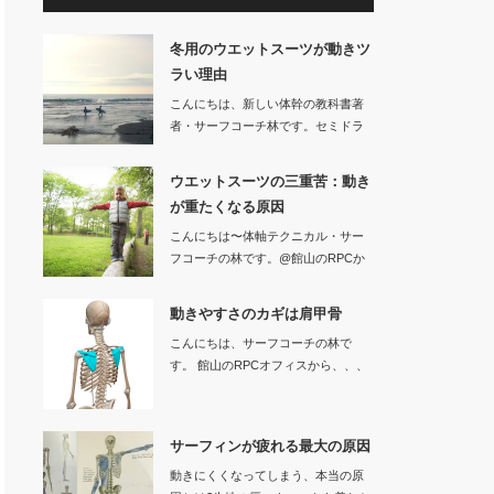
冬用のウエットスーツが動きツ
ラい理由
こんにちは、新しい体幹の教科書著
者・サーフコーチ林です。セミドラ
イなどの冬用…
ウエットスーツの三重苦：動き
が重たくなる原因
こんにちは〜体軸テクニカル・サー
フコーチの林です。@館山のRPCか
ら、、…
動きやすさのカギは肩甲骨
こんにちは、サーフコーチの林で
す。 館山のRPCオフィスから、、、
サーフ…
サーフィンが疲れる最大の原因
動きにくくなってしまう、本当の原