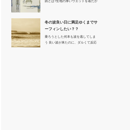
因とは?生地の厚いウエットを着たか
ら動きにく…
冬の波良い日に満足ゆくまでサ
ーフィンしたい？？
乗ろうとした何本も波を逃してしま
う 良い波が来たのに、ダルくて反応
でき…