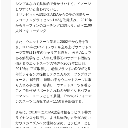
シンプルなので具体的で分かりやすく、イメージ
しやすくいと言われている。
オリンピック公認団体のISAから公認の国際サー
フコーチングライセンスLV2を取得済み。 2010年
からサーフィンのコーチングに関わり、延べ2100
人以上をコーチング。
また、ウエットスーツ業界に2002年から身を置
き、2009年にRev.（レヴ）を立ち上げウエットス
ーツ業界は17年のキャリアを誇る。 医学の1つで
ある解剖学をとい入れた世界初のサポート機能を
備えるウエットスーツの特許を2009年に出願、
2012年に正式取得し、老舗ブランドのDOVEと5
年間ライセンス提携しテクニカルスーツをプロデ
ュース。 解剖学、運動力学をウエットスーツに取
り入れる事に唯一成功し、ウエットスーツを着る
ことで動作がサポートされ動きが良くなるパフォ
ーマンス・スーツとして展開。 Rev.のパフォーマ
ンススーツは直販で延べ1150着を販売する。
さらに、2018年にJCMA認定体軸セラピストⓇの
ライセンスを取得し、より具体的なカラダの使い
方やメカニズムへの理解を深め、セラピストとし