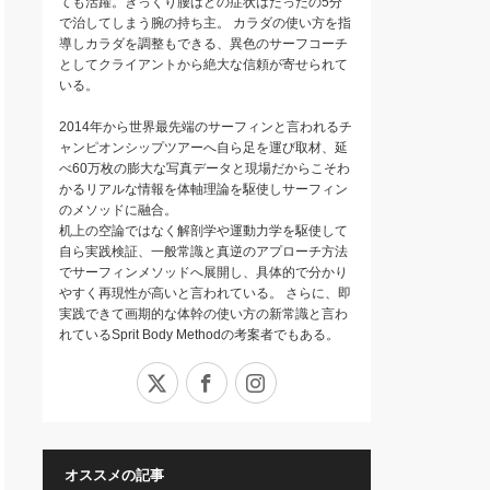
ても活躍。ぎっくり腰はどの症状はたったの5分
で治してしまう腕の持ち主。 カラダの使い方を指
導しカラダを調整もできる、異色のサーフコーチ
としてクライアントから絶大な信頼が寄せられて
いる。
2014年から世界最先端のサーフィンと言われるチ
ャンピオンシップツアーへ自ら足を運び取材、延
べ60万枚の膨大な写真データと現場だからこそわ
かるリアルな情報を体軸理論を駆使しサーフィン
のメソッドに融合。
机上の空論ではなく解剖学や運動力学を駆使して
自ら実践検証、一般常識と真逆のアプローチ方法
でサーフィンメソッドへ展開し、具体的で分かり
やすく再現性が高いと言われている。 さらに、即
実践できて画期的な体幹の使い方の新常識と言わ
れているSprit Body Methodの考案者でもある。
X
Facebook
Instagram
オススメの記事