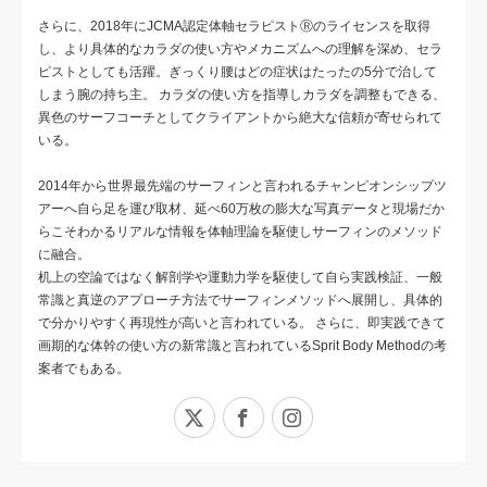
さらに、2018年にJCMA認定体軸セラピストⓇのライセンスを取得
し、より具体的なカラダの使い方やメカニズムへの理解を深め、セラ
ピストとしても活躍。ぎっくり腰はどの症状はたったの5分で治して
しまう腕の持ち主。 カラダの使い方を指導しカラダを調整もできる、
異色のサーフコーチとしてクライアントから絶大な信頼が寄せられて
いる。
2014年から世界最先端のサーフィンと言われるチャンピオンシップツ
アーへ自ら足を運び取材、延べ60万枚の膨大な写真データと現場だか
らこそわかるリアルな情報を体軸理論を駆使しサーフィンのメソッド
に融合。
机上の空論ではなく解剖学や運動力学を駆使して自ら実践検証、一般
常識と真逆のアプローチ方法でサーフィンメソッドへ展開し、具体的
で分かりやすく再現性が高いと言われている。 さらに、即実践できて
画期的な体幹の使い方の新常識と言われているSprit Body Methodの考
案者でもある。
X
Facebook
Instagram