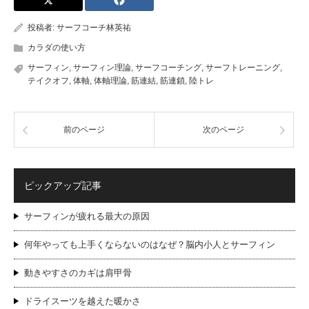
投稿者:
サーフコーチ林英祐
カラダの使い方
サーフィン
,
サーフィン理論
,
サーフコーチング
,
サーフトレーニング
,
テイクオフ
,
体軸
,
体軸理論
,
筋連結
,
筋連鎖
,
陸トレ
前のページ
次のページ
ピックアップ記事
サーフィンが疲れる最大の原因
何年やっても上手くならないのはなぜ？脳内小人とサーフィン
動きやすさのカギは肩甲骨
ドライスーツを越えた暖かさ