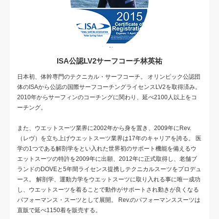
ISA公認LV2サーフコーチ林英祐
日本初、体幹専門のテクニカル・サーフコーチ。 オリンピック公認団
体のISAから公認の国際サーフコーチングライセンスLV2を取得済み。
2010年からサーフィンのコーチングに関わり、延べ2100人以上をコ
ーチング。
また、ウエットスーツ業界に2002年から身を置き、2009年にRev.
（レヴ）を立ち上げウエットスーツ業界は17年のキャリアを誇る。 医
学の1つである解剖学をとい入れた世界初のサポート機能を備えるウ
エットスーツの特許を2009年に出願、2012年に正式取得し、老舗ブ
ランドのDOVEと5年間ライセンス提携しテクニカルスーツをプロデュ
ース。 解剖学、運動力学をウエットスーツに取り入れる事に唯一成功
し、ウエットスーツを着ることで動作がサポートされ動きが良くなる
パフォーマンス・スーツとして展開。 Rev.のパフォーマンススーツは
直販で延べ1150着を販売する。