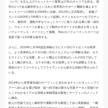
（レヴ）を立ち上げウエットスーツ業界は17年のキャリアを誇る。 医
学の1つである解剖学をとい入れた世界初のサポート機能を備えるウ
エットスーツの特許を2009年に出願、2012年に正式取得し、老舗ブ
ランドのDOVEと5年間ライセンス提携しテクニカルスーツをプロデュ
ース。 解剖学、運動力学をウエットスーツに取り入れる事に唯一成功
し、ウエットスーツを着ることで動作がサポートされ動きが良くなる
パフォーマンス・スーツとして展開。 Rev.のパフォーマンススーツは
直販で延べ1150着を販売する。
さらに、2018年にJCMA認定体軸セラピストⓇのライセンスを取得
し、より具体的なカラダの使い方やメカニズムへの理解を深め、セラ
ピストとしても活躍。ぎっくり腰はどの症状はたったの5分で治して
しまう腕の持ち主。 カラダの使い方を指導しカラダを調整もできる、
異色のサーフコーチとしてクライアントから絶大な信頼が寄せられて
いる。
2014年から世界最先端のサーフィンと言われるチャンピオンシップツ
アーへ自ら足を運び取材、延べ60万枚の膨大な写真データと現場だか
らこそわかるリアルな情報を体軸理論を駆使しサーフィンのメソッド
に融合。
机上の空論ではなく解剖学や運動力学を駆使して自ら実践検証、一般