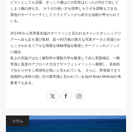
ピストとしても活躍。ぎっくり腰はどの症状はたったの5分で治して
しまう腕の持ち主。 カラダの使い方を指導しカラダを調整もできる、
異色のサーフコーチとしてクライアントから絶大な信頼が寄せられて
いる。
2014年から世界最先端のサーフィンと言われるチャンピオンシップツ
アーへ自ら足を運び取材、延べ60万枚の膨大な写真データと現場だか
らこそわかるリアルな情報を体軸理論を駆使しサーフィンのメソッド
に融合。
机上の空論ではなく解剖学や運動力学を駆使して自ら実践検証、一般
常識と真逆のアプローチ方法でサーフィンメソッドへ展開し、具体的
で分かりやすく再現性が高いと言われている。 さらに、即実践できて
画期的な体幹の使い方の新常識と言われているSprit Body Methodの考
案者でもある。
X
Facebook
Instagram
コラム