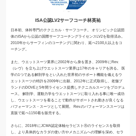
ISA公認LV2サーフコーチ林英祐
日本初、体幹専門のテクニカル・サーフコーチ。 オリンピック公認団
体のISAから公認の国際サーフコーチングライセンスLV2を取得済み。
2010年からサーフィンのコーチングに関わり、延べ2100人以上をコ
ーチング。
また、ウエットスーツ業界に2002年から身を置き、2009年にRev.
（レヴ）を立ち上げウエットスーツ業界は17年のキャリアを誇る。 医
学の1つである解剖学をとい入れた世界初のサポート機能を備えるウ
エットスーツの特許を2009年に出願、2012年に正式取得し、老舗ブ
ランドのDOVEと5年間ライセンス提携しテクニカルスーツをプロデュ
ース。 解剖学、運動力学をウエットスーツに取り入れる事に唯一成功
し、ウエットスーツを着ることで動作がサポートされ動きが良くなる
パフォーマンス・スーツとして展開。 Rev.のパフォーマンススーツは
直販で延べ1150着を販売する。
さらに、2018年にJCMA認定体軸セラピストⓇのライセンスを取得
し、より具体的なカラダの使い方やメカニズムへの理解を深め、セラ