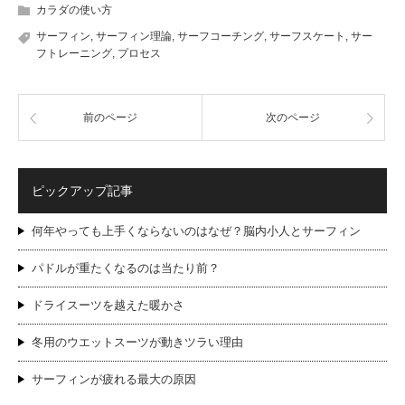
カラダの使い方
サーフィン
,
サーフィン理論
,
サーフコーチング
,
サーフスケート
,
サー
フトレーニング
,
プロセス
前のページ
次のページ
ピックアップ記事
何年やっても上手くならないのはなぜ？脳内小人とサーフィン
パドルが重たくなるのは当たり前？
ドライスーツを越えた暖かさ
冬用のウエットスーツが動きツラい理由
サーフィンが疲れる最大の原因