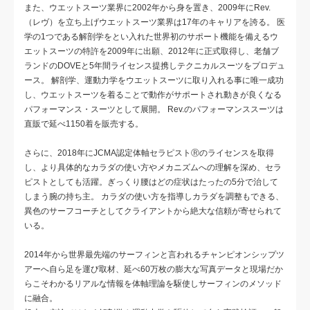
また、ウエットスーツ業界に2002年から身を置き、2009年にRev.
（レヴ）を立ち上げウエットスーツ業界は17年のキャリアを誇る。 医
学の1つである解剖学をとい入れた世界初のサポート機能を備えるウ
エットスーツの特許を2009年に出願、2012年に正式取得し、老舗ブ
ランドのDOVEと5年間ライセンス提携しテクニカルスーツをプロデュ
ース。 解剖学、運動力学をウエットスーツに取り入れる事に唯一成功
し、ウエットスーツを着ることで動作がサポートされ動きが良くなる
パフォーマンス・スーツとして展開。 Rev.のパフォーマンススーツは
直販で延べ1150着を販売する。
さらに、2018年にJCMA認定体軸セラピストⓇのライセンスを取得
し、より具体的なカラダの使い方やメカニズムへの理解を深め、セラ
ピストとしても活躍。ぎっくり腰はどの症状はたったの5分で治して
しまう腕の持ち主。 カラダの使い方を指導しカラダを調整もできる、
異色のサーフコーチとしてクライアントから絶大な信頼が寄せられて
いる。
2014年から世界最先端のサーフィンと言われるチャンピオンシップツ
アーへ自ら足を運び取材、延べ60万枚の膨大な写真データと現場だか
らこそわかるリアルな情報を体軸理論を駆使しサーフィンのメソッド
に融合。