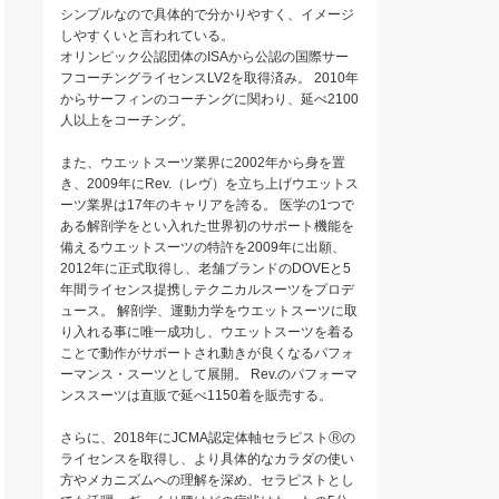
シンプルなので具体的で分かりやすく、イメージ
しやすくいと言われている。
オリンピック公認団体のISAから公認の国際サー
フコーチングライセンスLV2を取得済み。 2010年
からサーフィンのコーチングに関わり、延べ2100
人以上をコーチング。
また、ウエットスーツ業界に2002年から身を置
き、2009年にRev.（レヴ）を立ち上げウエットス
ーツ業界は17年のキャリアを誇る。 医学の1つで
ある解剖学をとい入れた世界初のサポート機能を
備えるウエットスーツの特許を2009年に出願、
2012年に正式取得し、老舗ブランドのDOVEと5
年間ライセンス提携しテクニカルスーツをプロデ
ュース。 解剖学、運動力学をウエットスーツに取
り入れる事に唯一成功し、ウエットスーツを着る
ことで動作がサポートされ動きが良くなるパフォ
ーマンス・スーツとして展開。 Rev.のパフォーマ
ンススーツは直販で延べ1150着を販売する。
さらに、2018年にJCMA認定体軸セラピストⓇの
ライセンスを取得し、より具体的なカラダの使い
方やメカニズムへの理解を深め、セラピストとし