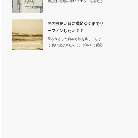
因とは?生地の厚いウエットを着たか
ら動きにく…
冬の波良い日に満足ゆくまでサ
ーフィンしたい？？
乗ろうとした何本も波を逃してしま
う 良い波が来たのに、ダルくて反応
でき…