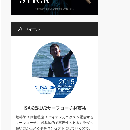
プロフィール
ISA公認LV2サーフコーチ林英祐
脳科学 X 体軸理論 X バイオメカニクスを駆使する
サーフコーチ。 超具体的で再現性のあるカラダの
使い方が出来る事をコンセプトにしているので、