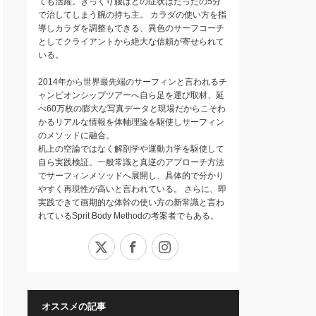
ても活躍。ぎっくり腰はどの症状はたったの5分
で治してしまう腕の持ち主。 カラダの使い方を指
導しカラダを調整もできる、異色のサーフコーチ
としてクライアントから絶大な信頼が寄せられて
いる。
2014年から世界最先端のサーフィンと言われるチ
ャンピオンシップツアーへ自ら足を運び取材、延
べ60万枚の膨大な写真データと現場だからこそわ
かるリアルな情報を体軸理論を駆使しサーフィン
のメソッドに融合。
机上の空論ではなく解剖学や運動力学を駆使して
自ら実践検証、一般常識と真逆のアプローチ方法
でサーフィンメソッドへ展開し、具体的で分かり
やすく再現性が高いと言われている。 さらに、即
実践できて画期的な体幹の使い方の新常識と言わ
れているSprit Body Methodの考案者でもある。
X
Facebook
Instagram
オススメの記事