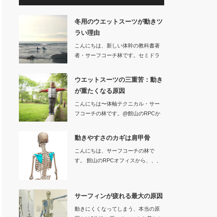
冬用のウエットスーツが動きツ
ラい理由
こんにちは、新しい体幹の教科書著
者・サーフコーチ林です。セミドラ
イなどの冬用…
ウエットスーツの三重苦：動き
が重たくなる原因
こんにちは〜体軸テクニカル・サー
フコーチの林です。@館山のRPCか
ら、、…
動きやすさのカギは肩甲骨
こんにちは、サーフコーチの林で
す。 館山のRPCオフィスから、、、
サーフ…
サーフィンが疲れる最大の原因
動きにくくなってしまう、本当の原