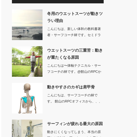
冬用のウエットスーツが動きツ
ラい理由
こんにちは、新しい体幹の教科書著
者・サーフコーチ林です。セミドラ
イなどの冬用…
ウエットスーツの三重苦：動き
が重たくなる原因
こんにちは〜体軸テクニカル・サー
フコーチの林です。@館山のRPCか
ら、、…
動きやすさのカギは肩甲骨
こんにちは、サーフコーチの林で
す。 館山のRPCオフィスから、、、
サーフ…
サーフィンが疲れる最大の原因
動きにくくなってしまう、本当の原