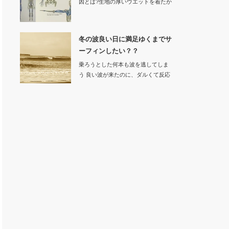
因とは?生地の厚いウエットを着たか
ら動きにく…
冬の波良い日に満足ゆくまでサ
ーフィンしたい？？
乗ろうとした何本も波を逃してしま
う 良い波が来たのに、ダルくて反応
でき…