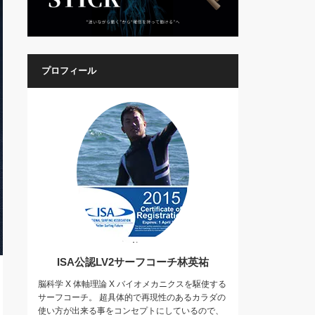
プロフィール
ISA公認LV2サーフコーチ林英祐
脳科学 X 体軸理論 X バイオメカニクスを駆使する
サーフコーチ。 超具体的で再現性のあるカラダの
使い方が出来る事をコンセプトにしているので、