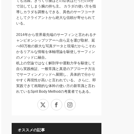
ても活躍。ぎっくり腰はどの症状はたったの5分
で治してしまう腕の持ち主。 カラダの使い方を指
導しカラダを調整もできる、異色のサーフコーチ
としてクライアントから絶大な信頼が寄せられて
いる。
2014年から世界最先端のサーフィンと言われるチ
ャンピオンシップツアーへ自ら足を運び取材、延
べ60万枚の膨大な写真データと現場だからこそわ
かるリアルな情報を体軸理論を駆使しサーフィン
のメソッドに融合。
机上の空論ではなく解剖学や運動力学を駆使して
自ら実践検証、一般常識と真逆のアプローチ方法
でサーフィンメソッドへ展開し、具体的で分かり
やすく再現性が高いと言われている。 さらに、即
実践できて画期的な体幹の使い方の新常識と言わ
れているSprit Body Methodの考案者でもある。
X
Facebook
Instagram
オススメの記事