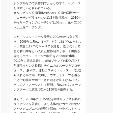
シンプルなので具体的で分かりやすく、イメージ
しやすくいと言われている。
オリンピック公認団体のISAから公認の国際サー
フコーチングライセンスLV2を取得済み。 2010年
からサーフィンのコーチングに関わり、延べ2100
人以上をコーチング。
また、ウエットスーツ業界に2002年から身を置
き、2009年にRev.（レヴ）を立ち上げウエットス
ーツ業界は17年のキャリアを誇る。 医学の1つで
ある解剖学をとい入れた世界初のサポート機能を
備えるウエットスーツの特許を2009年に出願、
2012年に正式取得し、老舗ブランドのDOVEと5
年間ライセンス提携しテクニカルスーツをプロデ
ュース。 解剖学、運動力学をウエットスーツに取
り入れる事に唯一成功し、ウエットスーツを着る
ことで動作がサポートされ動きが良くなるパフォ
ーマンス・スーツとして展開。 Rev.のパフォーマ
ンススーツは直販で延べ1150着を販売する。
さらに、2018年にJCMA認定体軸セラピストⓇの
ライセンスを取得し、より具体的なカラダの使い
方やメカニズムへの理解を深め、セラピストとし