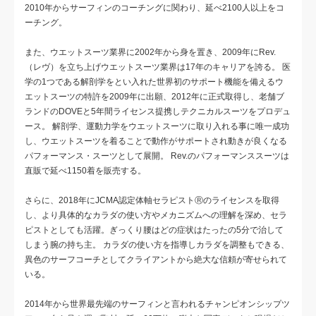
2010年からサーフィンのコーチングに関わり、延べ2100人以上をコ
ーチング。
また、ウエットスーツ業界に2002年から身を置き、2009年にRev.
（レヴ）を立ち上げウエットスーツ業界は17年のキャリアを誇る。 医
学の1つである解剖学をとい入れた世界初のサポート機能を備えるウ
エットスーツの特許を2009年に出願、2012年に正式取得し、老舗ブ
ランドのDOVEと5年間ライセンス提携しテクニカルスーツをプロデュ
ース。 解剖学、運動力学をウエットスーツに取り入れる事に唯一成功
し、ウエットスーツを着ることで動作がサポートされ動きが良くなる
パフォーマンス・スーツとして展開。 Rev.のパフォーマンススーツは
直販で延べ1150着を販売する。
さらに、2018年にJCMA認定体軸セラピストⓇのライセンスを取得
し、より具体的なカラダの使い方やメカニズムへの理解を深め、セラ
ピストとしても活躍。ぎっくり腰はどの症状はたったの5分で治して
しまう腕の持ち主。 カラダの使い方を指導しカラダを調整もできる、
異色のサーフコーチとしてクライアントから絶大な信頼が寄せられて
いる。
2014年から世界最先端のサーフィンと言われるチャンピオンシップツ