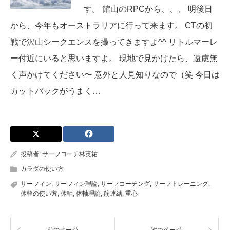
す。 館山のRPCから、、、 明後日
から、今年もオーストラリアに行って来ます。 CTの初
戦で沢山シークエンスを撮ってきますよ^^ リトルマーレ
ー付近にいると思いますよ。 現地で見かけたら、遠慮無
く声かけてください〜 意外と人見知りなので（笑 今日は
カットバックがうまく…
投稿者:
サーフコーチ林英祐
カラダの使い方
サーフィン
,
サーフィン理論
,
サーフコーチング
,
サーフトレーニング
,
体幹の使い方
,
体軸
,
体軸理論
,
筋連結
,
重心
前のページ
次のページ