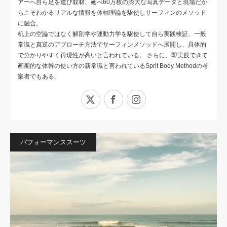
アーへ自ら足を運び取材、延べ60万枚の膨大な写真データと現場だか
らこそわかるリアルな情報を体軸理論を駆使しサーフィンのメソッド
に融合。
机上の空論ではなく解剖学や運動力学を駆使して自ら実践検証、一般
常識と真逆のアプローチ方法でサーフィンメソッドへ展開し、具体的
で分かりやすく再現性が高いと言われている。 さらに、即実践できて
画期的な体幹の使い方の新常識と言われているSprit Body Methodの考
案者でもある。
X
Facebook
Instagram
パフォーマンススーツ