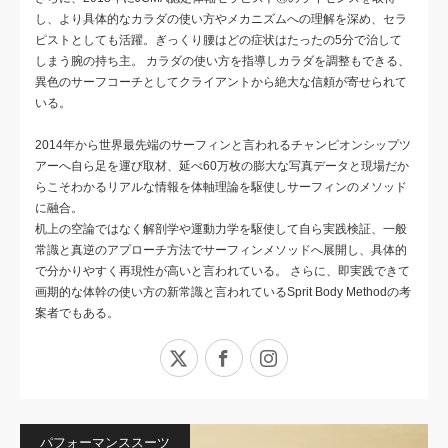
し、より具体的なカラダの使い方やメカニズムへの理解を深め、セラ
ピストとしても活躍。ぎっくり腰はどの症状はたったの5分で治して
しまう腕の持ち主。 カラダの使い方を指導しカラダを調整もできる、
異色のサーフコーチとしてクライアントから絶大な信頼が寄せられて
いる。
2014年から世界最先端のサーフィンと言われるチャンピオンシップツ
アーへ自ら足を運び取材、延べ60万枚の膨大な写真データと現場だか
らこそわかるリアルな情報を体軸理論を駆使しサーフィンのメソッド
に融合。
机上の空論ではなく解剖学や運動力学を駆使して自ら実践検証、一般
常識と真逆のアプローチ方法でサーフィンメソッドへ展開し、具体的
で分かりやすく再現性が高いと言われている。 さらに、即実践できて
画期的な体幹の使い方の新常識と言われているSprit Body Methodの考
案者でもある。
X
Facebook
Instagram
パフォーマンススーツ