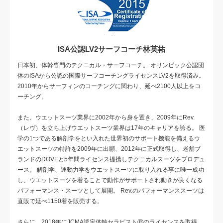
ISA公認LV2サーフコーチ林英祐
日本初、体幹専門のテクニカル・サーフコーチ。 オリンピック公認団
体のISAから公認の国際サーフコーチングライセンスLV2を取得済み。
2010年からサーフィンのコーチングに関わり、延べ2100人以上をコ
ーチング。
また、ウエットスーツ業界に2002年から身を置き、2009年にRev.
（レヴ）を立ち上げウエットスーツ業界は17年のキャリアを誇る。 医
学の1つである解剖学をとい入れた世界初のサポート機能を備えるウ
エットスーツの特許を2009年に出願、2012年に正式取得し、老舗ブ
ランドのDOVEと5年間ライセンス提携しテクニカルスーツをプロデュ
ース。 解剖学、運動力学をウエットスーツに取り入れる事に唯一成功
し、ウエットスーツを着ることで動作がサポートされ動きが良くなる
パフォーマンス・スーツとして展開。 Rev.のパフォーマンススーツは
直販で延べ1150着を販売する。
さらに、2018年にJCMA認定体軸セラピストⓇのライセンスを取得