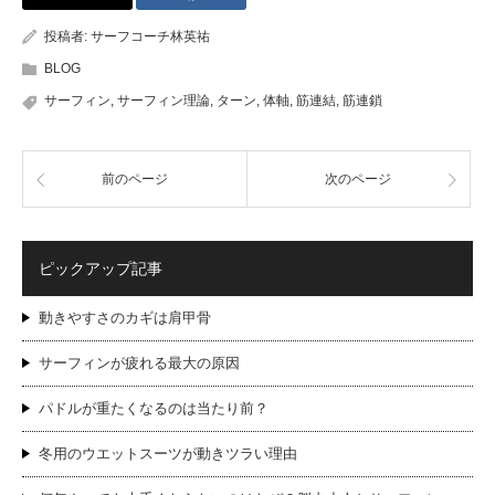
投稿者:
サーフコーチ林英祐
BLOG
サーフィン
,
サーフィン理論
,
ターン
,
体軸
,
筋連結
,
筋連鎖
前のページ
次のページ
ピックアップ記事
動きやすさのカギは肩甲骨
サーフィンが疲れる最大の原因
パドルが重たくなるのは当たり前？
冬用のウエットスーツが動きツラい理由