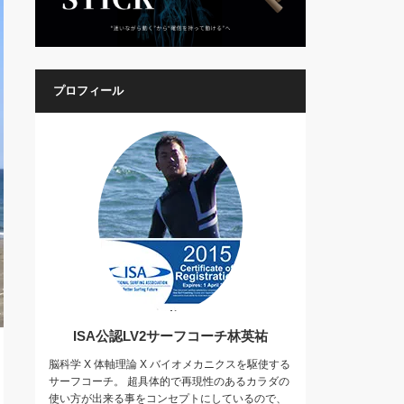
プロフィール
ISA公認LV2サーフコーチ林英祐
脳科学 X 体軸理論 X バイオメカニクスを駆使する
サーフコーチ。 超具体的で再現性のあるカラダの
使い方が出来る事をコンセプトにしているので、