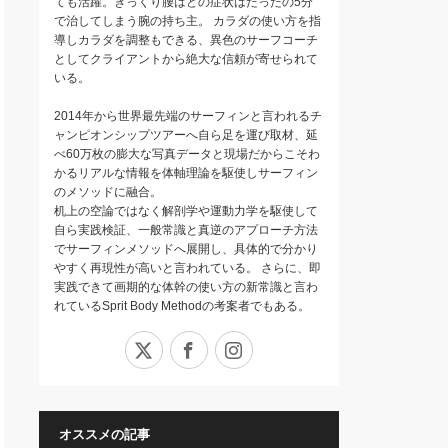
ても活躍。ぎっくり腰はどの症状はたったの5分
で治してしまう腕の持ち主。 カラダの使い方を指
導しカラダを調整もできる、異色のサーフコーチ
としてクライアントから絶大な信頼が寄せられて
いる。
2014年から世界最先端のサーフィンと言われるチ
ャンピオンシップツアーへ自ら足を運び取材、延
べ60万枚の膨大な写真データと現場だからこそわ
かるリアルな情報を体軸理論を駆使しサーフィン
のメソッドに融合。
机上の空論ではなく解剖学や運動力学を駆使して
自ら実践検証、一般常識と真逆のアプローチ方法
でサーフィンメソッドへ展開し、具体的で分かり
やすく再現性が高いと言われている。 さらに、即
実践できて画期的な体幹の使い方の新常識と言わ
れているSprit Body Methodの考案者でもある。
X
Facebook
Instagram
オススメの記事