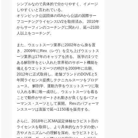
シンプルなので具体的で分かりやすく、イメージ
しやすくいと言われている。
オリンピック公認団体のISAから公認の国際サー
フコーチングライセンスLV2を取得済み。 2010年
からサーフィンのコーチングに関わり、延べ2100
人以上をコーチング。
また、ウエットスーツ業界に2002年から身を置
き、2009年にRev.（レヴ）を立ち上げウエットス
ーツ業界は17年のキャリアを誇る。 医学の1つで
ある解剖学をとい入れた世界初のサポート機能を
備えるウエットスーツの特許を2009年に出願、
2012年に正式取得し、老舗ブランドのDOVEと5
年間ライセンス提携しテクニカルスーツをプロデ
ュース。 解剖学、運動力学をウエットスーツに取
り入れる事に唯一成功し、ウエットスーツを着る
ことで動作がサポートされ動きが良くなるパフォ
ーマンス・スーツとして展開。 Rev.のパフォーマ
ンススーツは直販で延べ1150着を販売する。
さらに、2018年にJCMA認定体軸セラピストⓇの
ライセンスを取得し、より具体的なカラダの使い
方やメカニズムへの理解を深め、セラピストとし