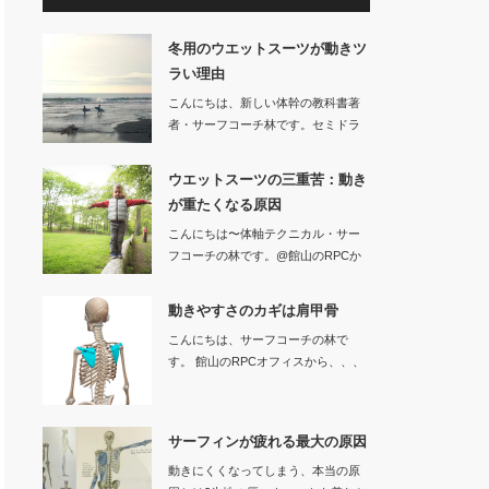
冬用のウエットスーツが動きツ
ラい理由
こんにちは、新しい体幹の教科書著
者・サーフコーチ林です。セミドラ
イなどの冬用…
ウエットスーツの三重苦：動き
が重たくなる原因
こんにちは〜体軸テクニカル・サー
フコーチの林です。@館山のRPCか
ら、、…
動きやすさのカギは肩甲骨
こんにちは、サーフコーチの林で
す。 館山のRPCオフィスから、、、
サーフ…
サーフィンが疲れる最大の原因
動きにくくなってしまう、本当の原