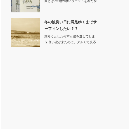
因とは?生地の厚いウエットを着たか
ら動きにく…
冬の波良い日に満足ゆくまでサ
ーフィンしたい？？
乗ろうとした何本も波を逃してしま
う 良い波が来たのに、ダルくて反応
でき…