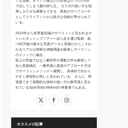
ても活躍。ぎっくり腰はどの症状はたったの5分
で治してしまう腕の持ち主。 カラダの使い方を指
導しカラダを調整もできる、異色のサーフコーチ
としてクライアントから絶大な信頼が寄せられて
いる。
2014年から世界最先端のサーフィンと言われるチ
ャンピオンシップツアーへ自ら足を運び取材、延
べ60万枚の膨大な写真データと現場だからこそわ
かるリアルな情報を体軸理論を駆使しサーフィン
のメソッドに融合。
机上の空論ではなく解剖学や運動力学を駆使して
自ら実践検証、一般常識と真逆のアプローチ方法
でサーフィンメソッドへ展開し、具体的で分かり
やすく再現性が高いと言われている。 さらに、即
実践できて画期的な体幹の使い方の新常識と言わ
れているSprit Body Methodの考案者でもある。
X
Facebook
Instagram
オススメの記事