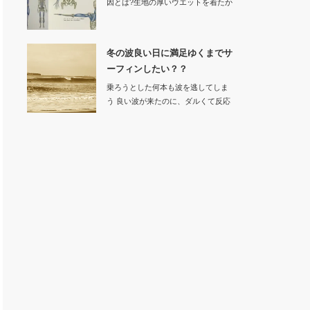
因とは?生地の厚いウエットを着たか
ら動きにく…
冬の波良い日に満足ゆくまでサ
ーフィンしたい？？
乗ろうとした何本も波を逃してしま
う 良い波が来たのに、ダルくて反応
でき…