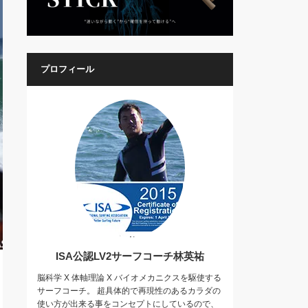
プロフィール
ISA公認LV2サーフコーチ林英祐
脳科学 X 体軸理論 X バイオメカニクスを駆使する
サーフコーチ。 超具体的で再現性のあるカラダの
使い方が出来る事をコンセプトにしているので、