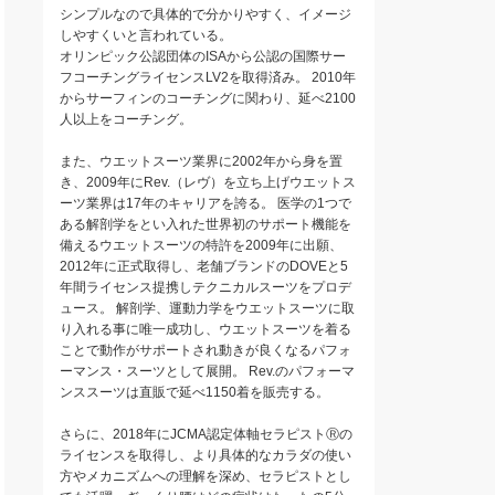
シンプルなので具体的で分かりやすく、イメージ
しやすくいと言われている。
オリンピック公認団体のISAから公認の国際サー
フコーチングライセンスLV2を取得済み。 2010年
からサーフィンのコーチングに関わり、延べ2100
人以上をコーチング。
また、ウエットスーツ業界に2002年から身を置
き、2009年にRev.（レヴ）を立ち上げウエットス
ーツ業界は17年のキャリアを誇る。 医学の1つで
ある解剖学をとい入れた世界初のサポート機能を
備えるウエットスーツの特許を2009年に出願、
2012年に正式取得し、老舗ブランドのDOVEと5
年間ライセンス提携しテクニカルスーツをプロデ
ュース。 解剖学、運動力学をウエットスーツに取
り入れる事に唯一成功し、ウエットスーツを着る
ことで動作がサポートされ動きが良くなるパフォ
ーマンス・スーツとして展開。 Rev.のパフォーマ
ンススーツは直販で延べ1150着を販売する。
さらに、2018年にJCMA認定体軸セラピストⓇの
ライセンスを取得し、より具体的なカラダの使い
方やメカニズムへの理解を深め、セラピストとし