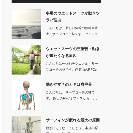
冬用のウエットスーツが動きツ
ラい理由
こんにちは、新しい体幹の教科書著
者・サーフコーチ林です。セミドラ
イなどの冬用…
ウエットスーツの三重苦：動き
が重たくなる原因
こんにちは〜体軸テクニカル・サー
フコーチの林です。@館山のRPCか
ら、、…
動きやすさのカギは肩甲骨
こんにちは、サーフコーチの林で
す。 館山のRPCオフィスから、、、
サーフ…
サーフィンが疲れる最大の原因
動きにくくなってしまう、本当の原