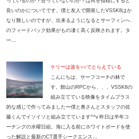
っているのか？合っていないのか？は何を指標にすると
良いのかについてです。僕と友人で開発したVSSK8はか
なり難しいのですが、出来るようになるとサーフィンへ
のフィードバック効果がもの凄く高く反映されます。タ
ー…
ケリーは波を○○でとらえている
こんにちは、サーフコーチの林で
す。館山のRPCから、、、VSSK8の
組み立てている映像をタイムプラス
的な感じで作ってみました〜僕と奥さんとスタッフの佐
藤くんでイソイソと組み立てています^^v 昨日は半年コ
ーチングの水曜日組。海に入る前にホワイトボードを使
った解説と最新のCT選手シークエンス…