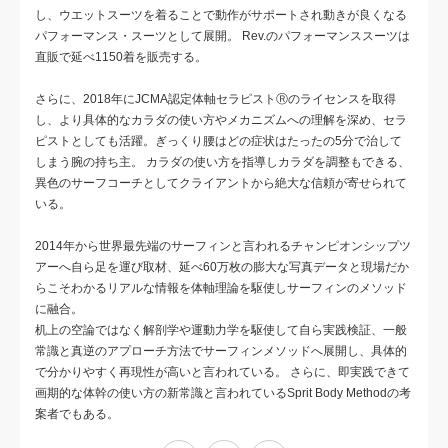
し、ウエットスーツを着ることで動作がサポートされ動きが良くなる
パフォーマンス・スーツとして展開。 Rev.のパフォーマンススーツは
直販で延べ1150着を販売する。
さらに、2018年にJCMA認定体軸セラピストⓇのライセンスを取得
し、より具体的なカラダの使い方やメカニズムへの理解を深め、セラ
ピストとしても活躍。ぎっくり腰はどの症状はたったの5分で治して
しまう腕の持ち主。 カラダの使い方を指導しカラダを調整もできる、
異色のサーフコーチとしてクライアントから絶大な信頼が寄せられて
いる。
2014年から世界最先端のサーフィンと言われるチャンピオンシップツ
アーへ自ら足を運び取材、延べ60万枚の膨大な写真データと現場だか
らこそわかるリアルな情報を体軸理論を駆使しサーフィンのメソッド
に融合。
机上の空論ではなく解剖学や運動力学を駆使して自ら実践検証、一般
常識と真逆のアプローチ方法でサーフィンメソッドへ展開し、具体的
で分かりやすく再現性が高いと言われている。 さらに、即実践できて
画期的な体幹の使い方の新常識と言われているSprit Body Methodの考
案者でもある。