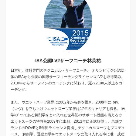
ISA公認LV2サーフコーチ林英祐
日本初、体幹専門のテクニカル・サーフコーチ。 オリンピック公認団
体のISAから公認の国際サーフコーチングライセンスLV2を取得済み。
2010年からサーフィンのコーチングに関わり、延べ2100人以上をコ
ーチング。
また、ウエットスーツ業界に2002年から身を置き、2009年にRev.
（レヴ）を立ち上げウエットスーツ業界は17年のキャリアを誇る。 医
学の1つである解剖学をとい入れた世界初のサポート機能を備えるウ
エットスーツの特許を2009年に出願、2012年に正式取得し、老舗ブ
ランドのDOVEと5年間ライセンス提携しテクニカルスーツをプロデュ
ース。 解剖学、運動力学をウエットスーツに取り入れる事に唯一成功