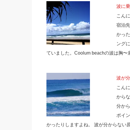
波に
こん
宿泊
かった
ング
ていました。Coolum beachの波は
波が
こん
から
分か
ポイ
かったりしますよね。 波が分からない原