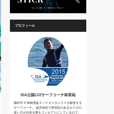
プロフィール
ISA公認LV2サーフコーチ林英祐
脳科学 X 体軸理論 X バイオメカニクスを駆使する
サーフコーチ。 超具体的で再現性のあるカラダの
使い方が出来る事をコンセプトにしているので、