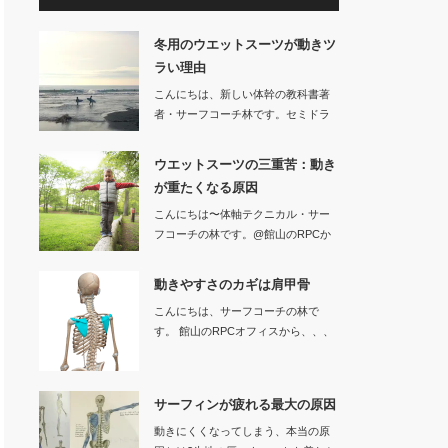
冬用のウエットスーツが動きツ
ラい理由
こんにちは、新しい体幹の教科書著
者・サーフコーチ林です。セミドラ
イなどの冬用…
ウエットスーツの三重苦：動き
が重たくなる原因
こんにちは〜体軸テクニカル・サー
フコーチの林です。@館山のRPCか
ら、、…
動きやすさのカギは肩甲骨
こんにちは、サーフコーチの林で
す。 館山のRPCオフィスから、、、
サーフ…
サーフィンが疲れる最大の原因
動きにくくなってしまう、本当の原