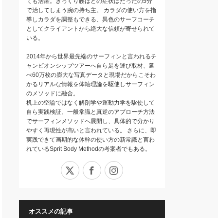
ても活躍。ぎっくり腰はどの症状はたったの5分
で治してしまう腕の持ち主。 カラダの使い方を指
導しカラダを調整もできる、異色のサーフコーチ
としてクライアントから絶大な信頼が寄せられて
いる。
2014年から世界最先端のサーフィンと言われるチ
ャンピオンシップツアーへ自ら足を運び取材、延
べ60万枚の膨大な写真データと現場だからこそわ
かるリアルな情報を体軸理論を駆使しサーフィン
のメソッドに融合。
机上の空論ではなく解剖学や運動力学を駆使して
自ら実践検証、一般常識と真逆のアプローチ方法
でサーフィンメソッドへ展開し、具体的で分かり
やすく再現性が高いと言われている。 さらに、即
実践できて画期的な体幹の使い方の新常識と言わ
れているSprit Body Methodの考案者でもある。
X
Facebook
Instagram
オススメの記事