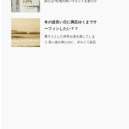
因とは?生地の厚いウエットを着たか
ら動きにく…
冬の波良い日に満足ゆくまでサ
ーフィンしたい？？
乗ろうとした何本も波を逃してしま
う 良い波が来たのに、ダルくて反応
でき…