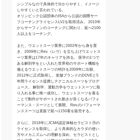
シンプルなので具体的で分かりやすく、イメージ
しやすくいと言われている。
オリンピック公認団体のISAから公認の国際サー
フコーチングライセンスLV2を取得済み。 2010年
からサーフィンのコーチングに関わり、延べ2100
人以上をコーチング。
また、ウエットスーツ業界に2002年から身を置
き、2009年にRev.（レヴ）を立ち上げウエットス
ーツ業界は17年のキャリアを誇る。 医学の1つで
ある解剖学をとい入れた世界初のサポート機能を
備えるウエットスーツの特許を2009年に出願、
2012年に正式取得し、老舗ブランドのDOVEと5
年間ライセンス提携しテクニカルスーツをプロデ
ュース。 解剖学、運動力学をウエットスーツに取
り入れる事に唯一成功し、ウエットスーツを着る
ことで動作がサポートされ動きが良くなるパフォ
ーマンス・スーツとして展開。 Rev.のパフォーマ
ンススーツは直販で延べ1150着を販売する。
さらに、2018年にJCMA認定体軸セラピストⓇの
ライセンスを取得し、より具体的なカラダの使い
方やメカニズムへの理解を深め、セラピストとし