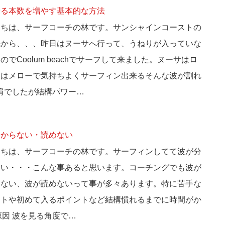
乗る本数を増やす基本的な方法
にちは、サーフコーチの林です。サンシャインコーストの
先から、、、昨日はヌーサへ行って、うねりが入っていな
のでCoolum beachでサーフして来ました。ヌーサはロ
にはメローで気持ちよくサーフィン出来るそんな波が割れ
胸〜肩でしたが結構パワー…
分からない・読めない
にちは、サーフコーチの林です。サーフィンしてて波が分
ない・・・こんな事あると思います。コーチングでも波が
らない、波が読めないって事が多々あります。特に苦手な
ントや初めて入るポイントなど結構慣れるまでに時間がか
因 波を見る角度で…