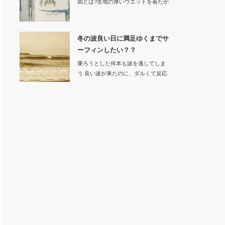
因とは?生地の厚いウエットを着たか
ら動きにく…
冬の波良い日に満足ゆくまでサ
ーフィンしたい？？
乗ろうとした何本も波を逃してしま
う 良い波が来たのに、ダルくて反応
でき…