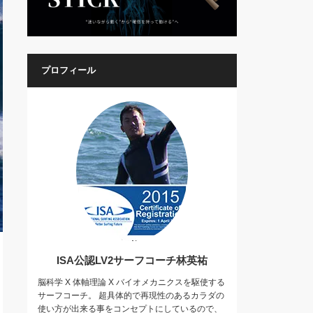
プロフィール
ISA公認LV2サーフコーチ林英祐
脳科学 X 体軸理論 X バイオメカニクスを駆使する
サーフコーチ。 超具体的で再現性のあるカラダの
使い方が出来る事をコンセプトにしているので、