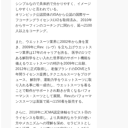
シンプルなので具体的で分かりやすく、イメージ
しやすくいと言われている。
オリンピック公認団体のISAから公認の国際サー
フコーチングライセンスLV2を取得済み。 2010年
からサーフィンのコーチングに関わり、延べ2100
人以上をコーチング。
また、ウエットスーツ業界に2002年から身を置
き、2009年にRev.（レヴ）を立ち上げウエットス
ーツ業界は17年のキャリアを誇る。 医学の1つで
ある解剖学をとい入れた世界初のサポート機能を
備えるウエットスーツの特許を2009年に出願、
2012年に正式取得し、老舗ブランドのDOVEと5
年間ライセンス提携しテクニカルスーツをプロデ
ュース。 解剖学、運動力学をウエットスーツに取
り入れる事に唯一成功し、ウエットスーツを着る
ことで動作がサポートされ動きが良くなるパフォ
ーマンス・スーツとして展開。 Rev.のパフォーマ
ンススーツは直販で延べ1150着を販売する。
さらに、2018年にJCMA認定体軸セラピストⓇの
ライセンスを取得し、より具体的なカラダの使い
方やメカニズムへの理解を深め、セラピストとし