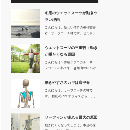
冬用のウエットスーツが動きツ
ラい理由
こんにちは、新しい体幹の教科書著
者・サーフコーチ林です。セミドラ
イなどの冬用…
ウエットスーツの三重苦：動き
が重たくなる原因
こんにちは〜体軸テクニカル・サー
フコーチの林です。@館山のRPCか
ら、、…
動きやすさのカギは肩甲骨
こんにちは、サーフコーチの林で
す。 館山のRPCオフィスから、、、
サーフ…
サーフィンが疲れる最大の原因
動きにくくなってしまう、本当の原