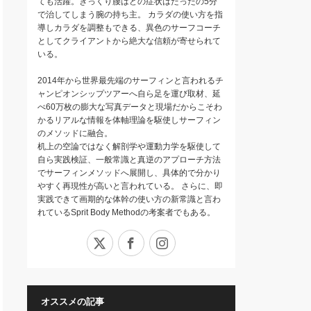
ても活躍。ぎっくり腰はどの症状はたったの5分
で治してしまう腕の持ち主。 カラダの使い方を指
導しカラダを調整もできる、異色のサーフコーチ
としてクライアントから絶大な信頼が寄せられて
いる。
2014年から世界最先端のサーフィンと言われるチ
ャンピオンシップツアーへ自ら足を運び取材、延
べ60万枚の膨大な写真データと現場だからこそわ
かるリアルな情報を体軸理論を駆使しサーフィン
のメソッドに融合。
机上の空論ではなく解剖学や運動力学を駆使して
自ら実践検証、一般常識と真逆のアプローチ方法
でサーフィンメソッドへ展開し、具体的で分かり
やすく再現性が高いと言われている。 さらに、即
実践できて画期的な体幹の使い方の新常識と言わ
れているSprit Body Methodの考案者でもある。
X
Facebook
Instagram
オススメの記事