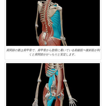
肩関節の要は肩甲骨で、肩甲骨から肋骨に着いている前鋸筋〜腹斜筋が利
くと肩関節ががっちりと安定します。