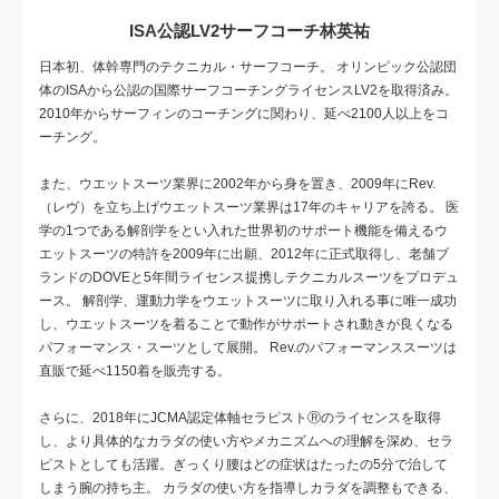
ISA公認LV2サーフコーチ林英祐
日本初、体幹専門のテクニカル・サーフコーチ。 オリンピック公認団
体のISAから公認の国際サーフコーチングライセンスLV2を取得済み。
2010年からサーフィンのコーチングに関わり、延べ2100人以上をコ
ーチング。
また、ウエットスーツ業界に2002年から身を置き、2009年にRev.
（レヴ）を立ち上げウエットスーツ業界は17年のキャリアを誇る。 医
学の1つである解剖学をとい入れた世界初のサポート機能を備えるウ
エットスーツの特許を2009年に出願、2012年に正式取得し、老舗ブ
ランドのDOVEと5年間ライセンス提携しテクニカルスーツをプロデュ
ース。 解剖学、運動力学をウエットスーツに取り入れる事に唯一成功
し、ウエットスーツを着ることで動作がサポートされ動きが良くなる
パフォーマンス・スーツとして展開。 Rev.のパフォーマンススーツは
直販で延べ1150着を販売する。
さらに、2018年にJCMA認定体軸セラピストⓇのライセンスを取得
し、より具体的なカラダの使い方やメカニズムへの理解を深め、セラ
ピストとしても活躍。ぎっくり腰はどの症状はたったの5分で治して
しまう腕の持ち主。 カラダの使い方を指導しカラダを調整もできる、