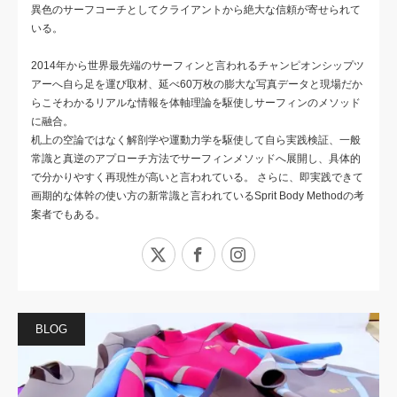
異色のサーフコーチとしてクライアントから絶大な信頼が寄せられて
いる。
2014年から世界最先端のサーフィンと言われるチャンピオンシップツ
アーへ自ら足を運び取材、延べ60万枚の膨大な写真データと現場だか
らこそわかるリアルな情報を体軸理論を駆使しサーフィンのメソッド
に融合。
机上の空論ではなく解剖学や運動力学を駆使して自ら実践検証、一般
常識と真逆のアプローチ方法でサーフィンメソッドへ展開し、具体的
で分かりやすく再現性が高いと言われている。 さらに、即実践できて
画期的な体幹の使い方の新常識と言われているSprit Body Methodの考
案者でもある。
X
Facebook
Instagram
BLOG