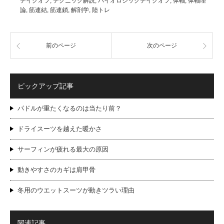
テイクオフ
,
テクニック解説
,
バイオロジックテイクオフ
,
体軸
,
体軸理
論
,
筋連結
,
筋連鎖
,
解剖学
,
陸トレ
前のページ
次のページ
ピックアップ記事
パドルが重たくなるのは当たり前？
ドライスーツを越えた暖かさ
サーフィンが疲れる最大の原因
動きやすさのカギは肩甲骨
冬用のウエットスーツが動きツラい理由
関連記事