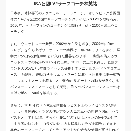
ISA公認LV2サーフコーチ林英祐
日本初、体幹専門のテクニカル・サーフコーチ。 オリンピック公認団
体のISAから公認の国際サーフコーチングライセンスLV2を取得済み。
2010年からサーフィンのコーチングに関わり、延べ2100人以上をコ
ーチング。
また、ウエットスーツ業界に2002年から身を置き、2009年にRev.
（レヴ）を立ち上げウエットスーツ業界は17年のキャリアを誇る。 医
学の1つである解剖学をとい入れた世界初のサポート機能を備えるウ
エットスーツの特許を2009年に出願、2012年に正式取得し、老舗ブ
ランドのDOVEと5年間ライセンス提携しテクニカルスーツをプロデュ
ース。 解剖学、運動力学をウエットスーツに取り入れる事に唯一成功
し、ウエットスーツを着ることで動作がサポートされ動きが良くなる
パフォーマンス・スーツとして展開。 Rev.のパフォーマンススーツは
直販で延べ1150着を販売する。
さらに、2018年にJCMA認定体軸セラピストⓇのライセンスを取得
し、より具体的なカラダの使い方やメカニズムへの理解を深め、セラ
ピストとしても活躍。ぎっくり腰はどの症状はたったの5分で治して
しまう腕の持ち主。 カラダの使い方を指導しカラダを調整もできる、
異色のサーフコーチとしてクライアントから絶大な信頼が寄せられて