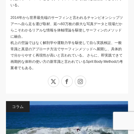
いる。
2014年から世界最先端のサーフィンと言われるチャンピオンシップツ
アーへ自ら足を運び取材、延べ60万枚の膨大な写真データと現場だか
らこそわかるリアルな情報を体軸理論を駆使しサーフィンのメソッド
に融合。
机上の空論ではなく解剖学や運動力学を駆使して自ら実践検証、一般
常識と真逆のアプローチ方法でサーフィンメソッドへ展開し、具体的
で分かりやすく再現性が高いと言われている。 さらに、即実践できて
画期的な体幹の使い方の新常識と言われているSprit Body Methodの考
案者でもある。
X
Facebook
Instagram
コラム