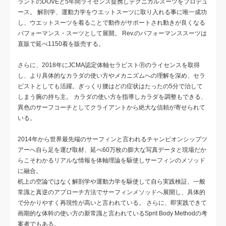
ランドのDOVEと5年間ライセンス提携しテクニカルスーツをプロデュ
ース。 解剖学、運動力学をウエットスーツに取り入れる事に唯一成功
し、ウエットスーツを着ることで動作がサポートされ動きが良くなる
パフォーマンス・スーツとして展開。 Rev.のパフォーマンススーツは
直販で延べ1150着を販売する。
さらに、2018年にJCMA認定体軸セラピストⓇのライセンスを取得
し、より具体的なカラダの使い方やメカニズムへの理解を深め、セラ
ピストとしても活躍。ぎっくり腰はどの症状はたったの5分で治して
しまう腕の持ち主。 カラダの使い方を指導しカラダを調整もできる、
異色のサーフコーチとしてクライアントから絶大な信頼が寄せられて
いる。
2014年から世界最先端のサーフィンと言われるチャンピオンシップツ
アーへ自ら足を運び取材、延べ60万枚の膨大な写真データと現場だか
らこそわかるリアルな情報を体軸理論を駆使しサーフィンのメソッド
に融合。
机上の空論ではなく解剖学や運動力学を駆使して自ら実践検証、一般
常識と真逆のアプローチ方法でサーフィンメソッドへ展開し、具体的
で分かりやすく再現性が高いと言われている。 さらに、即実践できて
画期的な体幹の使い方の新常識と言われているSprit Body Methodの考
案者でもある。