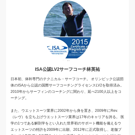
ISA公認LV2サーフコーチ林英祐
日本初、体幹専門のテクニカル・サーフコーチ。 オリンピック公認団
体のISAから公認の国際サーフコーチングライセンスLV2を取得済み。
2010年からサーフィンのコーチングに関わり、延べ2100人以上をコ
ーチング。
また、ウエットスーツ業界に2002年から身を置き、2009年にRev.
（レヴ）を立ち上げウエットスーツ業界は17年のキャリアを誇る。 医
学の1つである解剖学をとい入れた世界初のサポート機能を備えるウ
エットスーツの特許を2009年に出願、2012年に正式取得し、老舗ブ