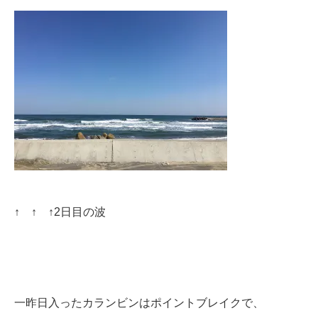
↑ ↑ ↑2日目の波
一昨日入ったカランビンはポイントブレイクで、