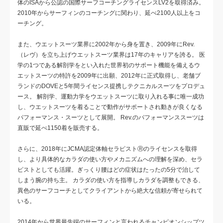
体のISAから公認の国際サーフコーチングライセンスLV2を取得済み。
2010年からサーフィンのコーチングに関わり、延べ2100人以上をコ
ーチング。
また、ウエットスーツ業界に2002年から身を置き、2009年にRev.
（レヴ）を立ち上げウエットスーツ業界は17年のキャリアを誇る。 医
学の1つである解剖学をとい入れた世界初のサポート機能を備えるウ
エットスーツの特許を2009年に出願、2012年に正式取得し、老舗ブ
ランドのDOVEと5年間ライセンス提携しテクニカルスーツをプロデュ
ース。 解剖学、運動力学をウエットスーツに取り入れる事に唯一成功
し、ウエットスーツを着ることで動作がサポートされ動きが良くなる
パフォーマンス・スーツとして展開。 Rev.のパフォーマンススーツは
直販で延べ1150着を販売する。
さらに、2018年にJCMA認定体軸セラピストⓇのライセンスを取得
し、より具体的なカラダの使い方やメカニズムへの理解を深め、セラ
ピストとしても活躍。ぎっくり腰はどの症状はたったの5分で治して
しまう腕の持ち主。 カラダの使い方を指導しカラダを調整もできる、
異色のサーフコーチとしてクライアントから絶大な信頼が寄せられて
いる。
2014年から世界最先端のサーフィンと言われるチャンピオンシップツ