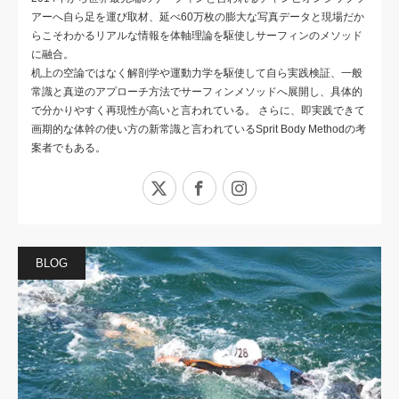
アーへ自ら足を運び取材、延べ60万枚の膨大な写真データと現場だか
らこそわかるリアルな情報を体軸理論を駆使しサーフィンのメソッド
に融合。
机上の空論ではなく解剖学や運動力学を駆使して自ら実践検証、一般
常識と真逆のアプローチ方法でサーフィンメソッドへ展開し、具体的
で分かりやすく再現性が高いと言われている。 さらに、即実践できて
画期的な体幹の使い方の新常識と言われているSprit Body Methodの考
案者でもある。
X
Facebook
Instagram
BLOG