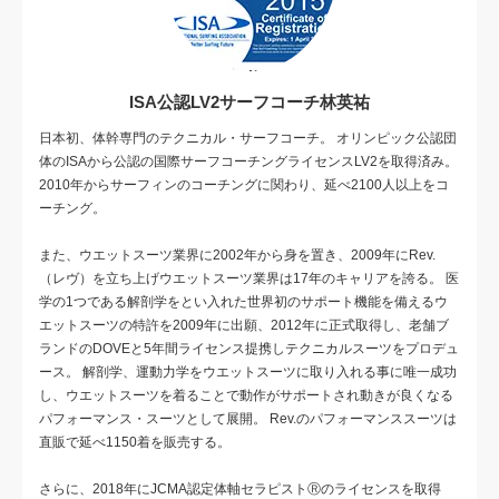
ISA公認LV2サーフコーチ林英祐
日本初、体幹専門のテクニカル・サーフコーチ。 オリンピック公認団
体のISAから公認の国際サーフコーチングライセンスLV2を取得済み。
2010年からサーフィンのコーチングに関わり、延べ2100人以上をコ
ーチング。
また、ウエットスーツ業界に2002年から身を置き、2009年にRev.
（レヴ）を立ち上げウエットスーツ業界は17年のキャリアを誇る。 医
学の1つである解剖学をとい入れた世界初のサポート機能を備えるウ
エットスーツの特許を2009年に出願、2012年に正式取得し、老舗ブ
ランドのDOVEと5年間ライセンス提携しテクニカルスーツをプロデュ
ース。 解剖学、運動力学をウエットスーツに取り入れる事に唯一成功
し、ウエットスーツを着ることで動作がサポートされ動きが良くなる
パフォーマンス・スーツとして展開。 Rev.のパフォーマンススーツは
直販で延べ1150着を販売する。
さらに、2018年にJCMA認定体軸セラピストⓇのライセンスを取得