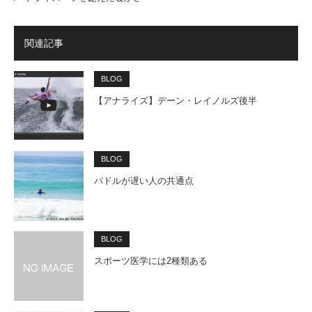
関連記事
BLOG
【アナライズ】デーン・レイノルズ後半
BLOG
パドルが遅い人の共通点
BLOG
スポーツ医学には2種類ある