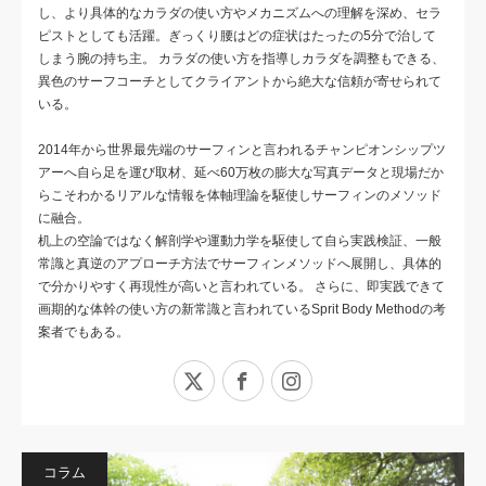
し、より具体的なカラダの使い方やメカニズムへの理解を深め、セラ
ピストとしても活躍。ぎっくり腰はどの症状はたったの5分で治して
しまう腕の持ち主。 カラダの使い方を指導しカラダを調整もできる、
異色のサーフコーチとしてクライアントから絶大な信頼が寄せられて
いる。
2014年から世界最先端のサーフィンと言われるチャンピオンシップツ
アーへ自ら足を運び取材、延べ60万枚の膨大な写真データと現場だか
らこそわかるリアルな情報を体軸理論を駆使しサーフィンのメソッド
に融合。
机上の空論ではなく解剖学や運動力学を駆使して自ら実践検証、一般
常識と真逆のアプローチ方法でサーフィンメソッドへ展開し、具体的
で分かりやすく再現性が高いと言われている。 さらに、即実践できて
画期的な体幹の使い方の新常識と言われているSprit Body Methodの考
案者でもある。
X
Facebook
Instagram
コラム