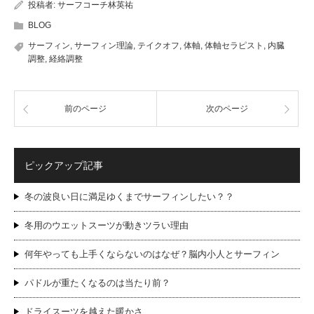
投稿者:
サーフコーチ林英祐
BLOG
サーフィン
,
サーフィン理論
,
テイクオフ
,
体軸
,
体軸セラピスト
,
内臓
調整
,
経絡調整
前のページ
次のページ
ピックアップ記事
冬の波良い日に満足ゆくまでサーフィンしたい？？
冬用のウエットスーツが動きツラい理由
何年やっても上手くならないのはなぜ？脳内小人とサーフィン
パドルが重たくなるのは当たり前？
ドライスーツを越えた暖かさ