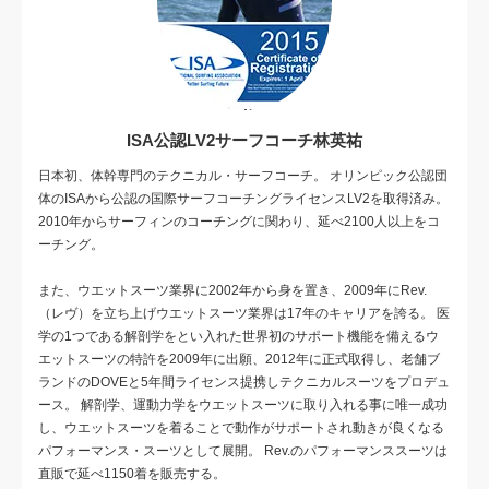
ISA公認LV2サーフコーチ林英祐
日本初、体幹専門のテクニカル・サーフコーチ。 オリンピック公認団
体のISAから公認の国際サーフコーチングライセンスLV2を取得済み。
2010年からサーフィンのコーチングに関わり、延べ2100人以上をコ
ーチング。
また、ウエットスーツ業界に2002年から身を置き、2009年にRev.
（レヴ）を立ち上げウエットスーツ業界は17年のキャリアを誇る。 医
学の1つである解剖学をとい入れた世界初のサポート機能を備えるウ
エットスーツの特許を2009年に出願、2012年に正式取得し、老舗ブ
ランドのDOVEと5年間ライセンス提携しテクニカルスーツをプロデュ
ース。 解剖学、運動力学をウエットスーツに取り入れる事に唯一成功
し、ウエットスーツを着ることで動作がサポートされ動きが良くなる
パフォーマンス・スーツとして展開。 Rev.のパフォーマンススーツは
直販で延べ1150着を販売する。