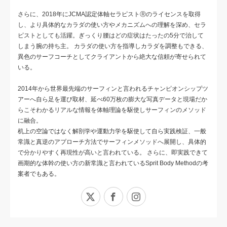
さらに、2018年にJCMA認定体軸セラピストⓇのライセンスを取得
し、より具体的なカラダの使い方やメカニズムへの理解を深め、セラ
ピストとしても活躍。ぎっくり腰はどの症状はたったの5分で治して
しまう腕の持ち主。 カラダの使い方を指導しカラダを調整もできる、
異色のサーフコーチとしてクライアントから絶大な信頼が寄せられて
いる。
2014年から世界最先端のサーフィンと言われるチャンピオンシップツ
アーへ自ら足を運び取材、延べ60万枚の膨大な写真データと現場だか
らこそわかるリアルな情報を体軸理論を駆使しサーフィンのメソッド
に融合。
机上の空論ではなく解剖学や運動力学を駆使して自ら実践検証、一般
常識と真逆のアプローチ方法でサーフィンメソッドへ展開し、具体的
で分かりやすく再現性が高いと言われている。 さらに、即実践できて
画期的な体幹の使い方の新常識と言われているSprit Body Methodの考
案者でもある。
X
Facebook
Instagram