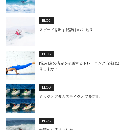
BLOG
スピードを出す秘訣は○○にあり
BLOG
[悩み]肩の痛みを改善するトレーニング方法はあ
りますか？
BLOG
ミックとアダムのテイクオフを対比
BLOG
台湾から戻りました