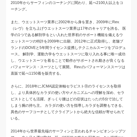
2010年からサーフィンのコーチングに関わり、延べ2100人以上をコ
ーチング。
また、ウエットスーツ業界に2002年から身を置き、2009年にRev.
（レヴ）を立ち上げウエットスーツ業界は17年のキャリアを誇る。 医
学の1つである解剖学をとい入れた世界初のサポート機能を備えるウ
エットスーツの特許を2009年に出願、2012年に正式取得し、老舗ブ
ランドのDOVEと5年間ライセンス提携しテクニカルスーツをプロデュ
ース。 解剖学、運動力学をウエットスーツに取り入れる事に唯一成功
し、ウエットスーツを着ることで動作がサポートされ動きが良くなる
パフォーマンス・スーツとして展開。 Rev.のパフォーマンススーツは
直販で延べ1150着を販売する。
さらに、2018年にJCMA認定体軸セラピストⓇのライセンスを取得
し、より具体的なカラダの使い方やメカニズムへの理解を深め、セラ
ピストとしても活躍。ぎっくり腰はどの症状はたったの5分で治して
しまう腕の持ち主。 カラダの使い方を指導しカラダを調整もできる、
異色のサーフコーチとしてクライアントから絶大な信頼が寄せられて
いる。
2014年から世界最先端のサーフィンと言われるチャンピオンシップツ