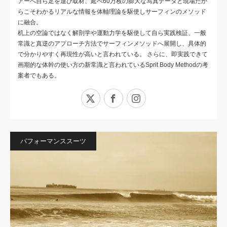
アーへ自ら足を運び取材、延べ60万枚の膨大な写真データと現場だか
らこそわかるリアルな情報を体軸理論を駆使しサーフィンのメソッド
に融合。
机上の空論ではなく解剖学や運動力学を駆使して自ら実践検証、一般
常識と真逆のアプローチ方法でサーフィンメソッドへ展開し、具体的
で分かりやすく再現性が高いと言われている。 さらに、即実践できて
画期的な体幹の使い方の新常識と言われているSprit Body Methodの考
案者でもある。
X
Facebook
Instagram
パフォーマンススーツ