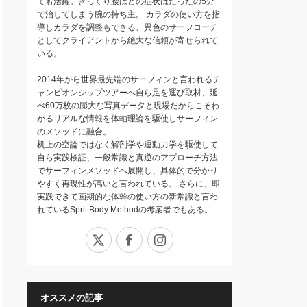
ても活躍。ぎっくり腰はどの症状はたったの5分
で治してしまう腕の持ち主。 カラダの使い方を指
導しカラダを調整もできる、異色のサーフコーチ
としてクライアントから絶大な信頼が寄せられて
いる。
2014年から世界最先端のサーフィンと言われるチ
ャンピオンシップツアーへ自ら足を運び取材、延
べ60万枚の膨大な写真データと現場だからこそわ
かるリアルな情報を体軸理論を駆使しサーフィン
のメソッドに融合。
机上の空論ではなく解剖学や運動力学を駆使して
自ら実践検証、一般常識と真逆のアプローチ方法
でサーフィンメソッドへ展開し、具体的で分かり
やすく再現性が高いと言われている。 さらに、即
実践できて画期的な体幹の使い方の新常識と言わ
れているSprit Body Methodの考案者でもある。
X
Facebook
Instagram
オススメの記事