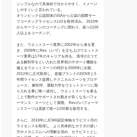
シンプルなので具体的で分かりやすく、イメージ
しやすくいと言われている。
オリンピック公認団体のISAから公認の国際サー
フコーチングライセンスLV2を取得済み。 2010年
からサーフィンのコーチングに関わり、延べ2100
人以上をコーチング。
また、ウエットスーツ業界に2002年から身を置
き、2009年にRev.（レヴ）を立ち上げウエットス
ーツ業界は17年のキャリアを誇る。 医学の1つで
ある解剖学をとい入れた世界初のサポート機能を
備えるウエットスーツの特許を2009年に出願、
2012年に正式取得し、老舗ブランドのDOVEと5
年間ライセンス提携しテクニカルスーツをプロデ
ュース。 解剖学、運動力学をウエットスーツに取
り入れる事に唯一成功し、ウエットスーツを着る
ことで動作がサポートされ動きが良くなるパフォ
ーマンス・スーツとして展開。 Rev.のパフォーマ
ンススーツは直販で延べ1150着を販売する。
さらに、2018年にJCMA認定体軸セラピストⓇの
ライセンスを取得し、より具体的なカラダの使い
方やメカニズムへの理解を深め、セラピストとし