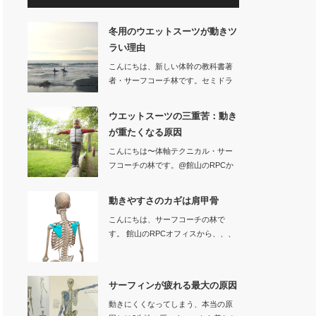
冬用のウエットスーツが動きツ
ラい理由
こんにちは、新しい体幹の教科書著
者・サーフコーチ林です。セミドラ
イなどの冬用…
ウエットスーツの三重苦：動き
が重たくなる原因
こんにちは〜体軸テクニカル・サー
フコーチの林です。@館山のRPCか
ら、、…
動きやすさのカギは肩甲骨
こんにちは、サーフコーチの林で
す。 館山のRPCオフィスから、、、
サーフ…
サーフィンが疲れる最大の原因
動きにくくなってしまう、本当の原