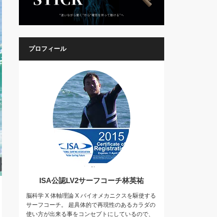
プロフィール
ISA公認LV2サーフコーチ林英祐
脳科学 X 体軸理論 X バイオメカニクスを駆使する
サーフコーチ。 超具体的で再現性のあるカラダの
使い方が出来る事をコンセプトにしているので、