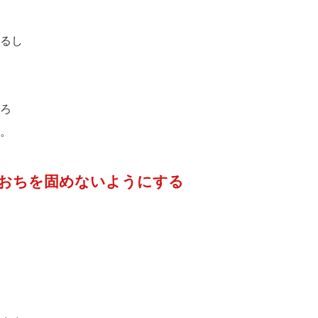
るし
ろ
。
おちを固めないようにする