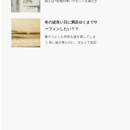
因とは?生地の厚いウエットを着たか
ら動きにく…
冬の波良い日に満足ゆくまでサ
ーフィンしたい？？
乗ろうとした何本も波を逃してしま
う 良い波が来たのに、ダルくて反応
でき…