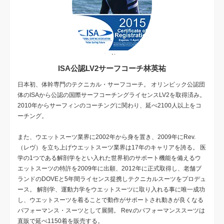
ISA公認LV2サーフコーチ林英祐
日本初、体幹専門のテクニカル・サーフコーチ。 オリンピック公認団
体のISAから公認の国際サーフコーチングライセンスLV2を取得済み。
2010年からサーフィンのコーチングに関わり、延べ2100人以上をコ
ーチング。
また、ウエットスーツ業界に2002年から身を置き、2009年にRev.
（レヴ）を立ち上げウエットスーツ業界は17年のキャリアを誇る。 医
学の1つである解剖学をとい入れた世界初のサポート機能を備えるウ
エットスーツの特許を2009年に出願、2012年に正式取得し、老舗ブ
ランドのDOVEと5年間ライセンス提携しテクニカルスーツをプロデュ
ース。 解剖学、運動力学をウエットスーツに取り入れる事に唯一成功
し、ウエットスーツを着ることで動作がサポートされ動きが良くなる
パフォーマンス・スーツとして展開。 Rev.のパフォーマンススーツは
直販で延べ1150着を販売する。