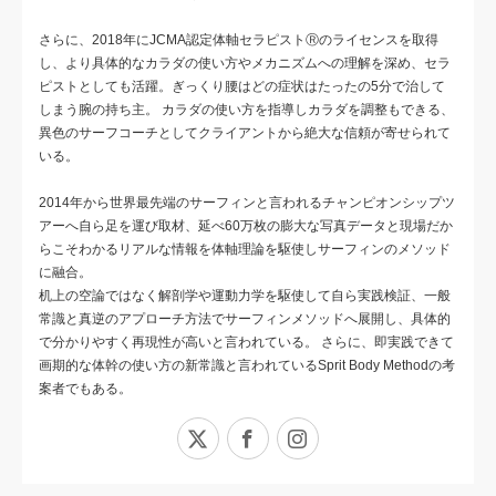
さらに、2018年にJCMA認定体軸セラピストⓇのライセンスを取得
し、より具体的なカラダの使い方やメカニズムへの理解を深め、セラ
ピストとしても活躍。ぎっくり腰はどの症状はたったの5分で治して
しまう腕の持ち主。 カラダの使い方を指導しカラダを調整もできる、
異色のサーフコーチとしてクライアントから絶大な信頼が寄せられて
いる。
2014年から世界最先端のサーフィンと言われるチャンピオンシップツ
アーへ自ら足を運び取材、延べ60万枚の膨大な写真データと現場だか
らこそわかるリアルな情報を体軸理論を駆使しサーフィンのメソッド
に融合。
机上の空論ではなく解剖学や運動力学を駆使して自ら実践検証、一般
常識と真逆のアプローチ方法でサーフィンメソッドへ展開し、具体的
で分かりやすく再現性が高いと言われている。 さらに、即実践できて
画期的な体幹の使い方の新常識と言われているSprit Body Methodの考
案者でもある。
X
Facebook
Instagram