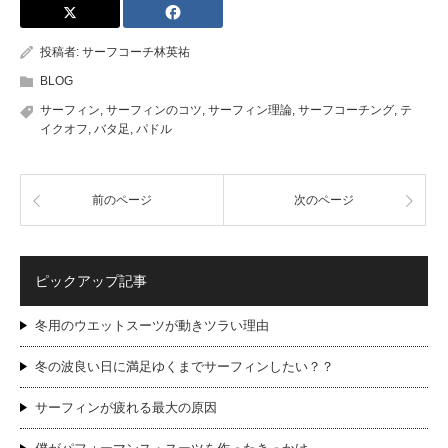
投稿者:
サーフコーチ林英祐
BLOG
サーフィン
,
サーフィンのコツ
,
サーフィン理論
,
サーフコーチング
,
テ
イクオフ
,
バタ足
,
パドル
前のページ
次のページ
ピックアップ記事
冬用のウエットスーツが動きツラい理由
冬の波良い日に満足ゆくまでサーフィンしたい？？
サーフィンが疲れる最大の原因