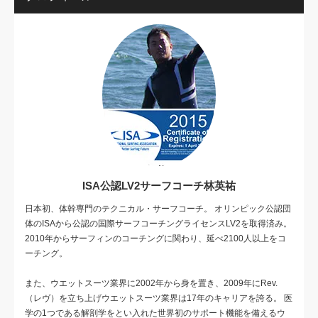
ISA公認LV2サーフコーチ林英祐
日本初、体幹専門のテクニカル・サーフコーチ。 オリンピック公認団
体のISAから公認の国際サーフコーチングライセンスLV2を取得済み。
2010年からサーフィンのコーチングに関わり、延べ2100人以上をコ
ーチング。
また、ウエットスーツ業界に2002年から身を置き、2009年にRev.
（レヴ）を立ち上げウエットスーツ業界は17年のキャリアを誇る。 医
学の1つである解剖学をとい入れた世界初のサポート機能を備えるウ