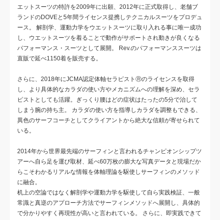
エットスーツの特許を2009年に出願、2012年に正式取得し、老舗ブ
ランドのDOVEと5年間ライセンス提携しテクニカルスーツをプロデュ
ース。 解剖学、運動力学をウエットスーツに取り入れる事に唯一成功
し、ウエットスーツを着ることで動作がサポートされ動きが良くなる
パフォーマンス・スーツとして展開。 Rev.のパフォーマンススーツは
直販で延べ1150着を販売する。
さらに、2018年にJCMA認定体軸セラピストⓇのライセンスを取得
し、より具体的なカラダの使い方やメカニズムへの理解を深め、セラ
ピストとしても活躍。ぎっくり腰はどの症状はたったの5分で治して
しまう腕の持ち主。 カラダの使い方を指導しカラダを調整もできる、
異色のサーフコーチとしてクライアントから絶大な信頼が寄せられて
いる。
2014年から世界最先端のサーフィンと言われるチャンピオンシップツ
アーへ自ら足を運び取材、延べ60万枚の膨大な写真データと現場だか
らこそわかるリアルな情報を体軸理論を駆使しサーフィンのメソッド
に融合。
机上の空論ではなく解剖学や運動力学を駆使して自ら実践検証、一般
常識と真逆のアプローチ方法でサーフィンメソッドへ展開し、具体的
で分かりやすく再現性が高いと言われている。 さらに、即実践できて