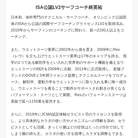
ISA公認LV2サーフコーチ林英祐
日本初、体幹専門のテクニカル・サーフコーチ。 オリンピック公認団
体のISAから公認の国際サーフコーチングライセンスLV2を取得済み。
2010年からサーフィンのコーチングに関わり、延べ2100人以上をコ
ーチング。
また、ウエットスーツ業界に2002年から身を置き、2009年にRev.
（レヴ）を立ち上げウエットスーツ業界は17年のキャリアを誇る。 医
学の1つである解剖学をとい入れた世界初のサポート機能を備えるウ
エットスーツの特許を2009年に出願、2012年に正式取得し、老舗ブ
ランドのDOVEと5年間ライセンス提携しテクニカルスーツをプロデュ
ース。 解剖学、運動力学をウエットスーツに取り入れる事に唯一成功
し、ウエットスーツを着ることで動作がサポートされ動きが良くなる
パフォーマンス・スーツとして展開。 Rev.のパフォーマンススーツは
直販で延べ1150着を販売する。
さらに、2018年にJCMA認定体軸セラピストⓇのライセンスを取得
し、より具体的なカラダの使い方やメカニズムへの理解を深め、セラ
ピストとしても活躍。ぎっくり腰はどの症状はたったの5分で治して
しまう腕の持ち主。 カラダの使い方を指導しカラダを調整もできる、