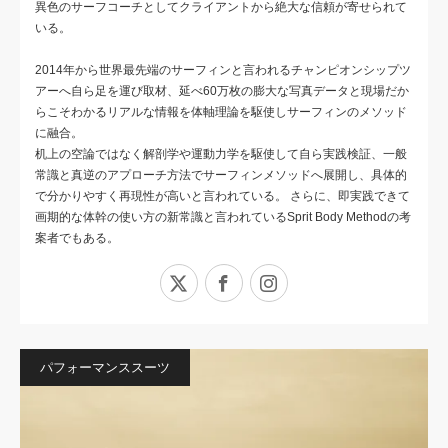
異色のサーフコーチとしてクライアントから絶大な信頼が寄せられて
いる。
2014年から世界最先端のサーフィンと言われるチャンピオンシップツ
アーへ自ら足を運び取材、延べ60万枚の膨大な写真データと現場だか
らこそわかるリアルな情報を体軸理論を駆使しサーフィンのメソッド
に融合。
机上の空論ではなく解剖学や運動力学を駆使して自ら実践検証、一般
常識と真逆のアプローチ方法でサーフィンメソッドへ展開し、具体的
で分かりやすく再現性が高いと言われている。 さらに、即実践できて
画期的な体幹の使い方の新常識と言われているSprit Body Methodの考
案者でもある。
X
Facebook
Instagram
パフォーマンススーツ