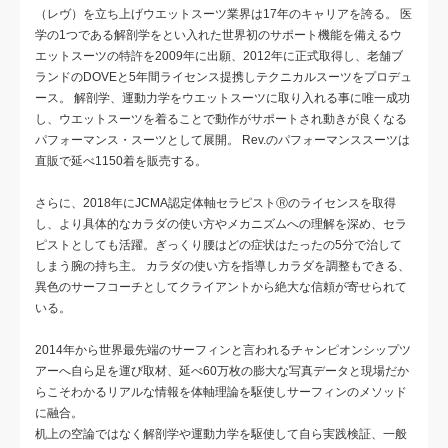
（レヴ）を立ち上げウエットスーツ業界は17年のキャリアを誇る。 医
学の1つである解剖学をとい入れた世界初のサポート機能を備えるウ
エットスーツの特許を2009年に出願、2012年に正式取得し、老舗ブ
ランドのDOVEと5年間ライセンス提携しテクニカルスーツをプロデュ
ース。 解剖学、運動力学をウエットスーツに取り入れる事に唯一成功
し、ウエットスーツを着ることで動作がサポートされ動きが良くなる
パフォーマンス・スーツとして展開。 Rev.のパフォーマンススーツは
直販で延べ1150着を販売する。
さらに、2018年にJCMA認定体軸セラピストⓇのライセンスを取得
し、より具体的なカラダの使い方やメカニズムへの理解を深め、セラ
ピストとしても活躍。ぎっくり腰はどの症状はたったの5分で治して
しまう腕の持ち主。 カラダの使い方を指導しカラダを調整もできる、
異色のサーフコーチとしてクライアントから絶大な信頼が寄せられて
いる。
2014年から世界最先端のサーフィンと言われるチャンピオンシップツ
アーへ自ら足を運び取材、延べ60万枚の膨大な写真データと現場だか
らこそわかるリアルな情報を体軸理論を駆使しサーフィンのメソッド
に融合。
机上の空論ではなく解剖学や運動力学を駆使して自ら実践検証、一般