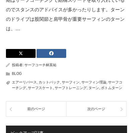
期はサーフコーチングで結構スケートを取り入れている
のでスタンスのアドバイスが多かったりします。ターン
のドライブは股関節と肩甲骨が重要サーフィンのターン
は、…
投稿者:
サーフコーチ林英祐
BLOG
エアーリバース
,
カットバック
,
サーフィン
,
サーフィン理論
,
サーフコ
ーチング
,
サーフスケート
,
サーフトレーニング
,
ターン
,
ボトムターン
前のページ
次のページ