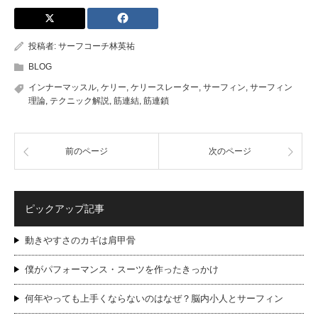
投稿者:
サーフコーチ林英祐
BLOG
インナーマッスル
,
ケリー
,
ケリースレーター
,
サーフィン
,
サーフィン
理論
,
テクニック解説
,
筋連結
,
筋連鎖
前のページ
次のページ
ピックアップ記事
動きやすさのカギは肩甲骨
僕がパフォーマンス・スーツを作ったきっかけ
何年やっても上手くならないのはなぜ？脳内小人とサーフィン