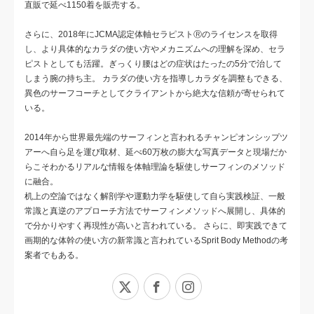
直販で延べ1150着を販売する。
さらに、2018年にJCMA認定体軸セラピストⓇのライセンスを取得
し、より具体的なカラダの使い方やメカニズムへの理解を深め、セラ
ピストとしても活躍。ぎっくり腰はどの症状はたったの5分で治して
しまう腕の持ち主。 カラダの使い方を指導しカラダを調整もできる、
異色のサーフコーチとしてクライアントから絶大な信頼が寄せられて
いる。
2014年から世界最先端のサーフィンと言われるチャンピオンシップツ
アーへ自ら足を運び取材、延べ60万枚の膨大な写真データと現場だか
らこそわかるリアルな情報を体軸理論を駆使しサーフィンのメソッド
に融合。
机上の空論ではなく解剖学や運動力学を駆使して自ら実践検証、一般
常識と真逆のアプローチ方法でサーフィンメソッドへ展開し、具体的
で分かりやすく再現性が高いと言われている。 さらに、即実践できて
画期的な体幹の使い方の新常識と言われているSprit Body Methodの考
案者でもある。
X
Facebook
Instagram