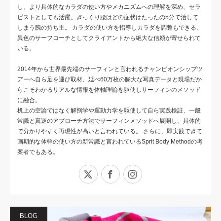
し、より具体的なカラダの使い方やメカニズムへの理解を深め、セラ
ピストとしても活躍。ぎっくり腰はどの症状はたったの5分で治して
しまう腕の持ち主。 カラダの使い方を指導しカラダを調整もできる、
異色のサーフコーチとしてクライアントから絶大な信頼が寄せられて
いる。
2014年から世界最先端のサーフィンと言われるチャンピオンシップツ
アーへ自ら足を運び取材、延べ60万枚の膨大な写真データと現場だか
らこそわかるリアルな情報を体軸理論を駆使しサーフィンのメソッド
に融合。
机上の空論ではなく解剖学や運動力学を駆使して自ら実践検証、一般
常識と真逆のアプローチ方法でサーフィンメソッドへ展開し、具体的
で分かりやすく再現性が高いと言われている。 さらに、即実践できて
画期的な体幹の使い方の新常識と言われているSprit Body Methodの考
案者でもある。
X
Facebook
Instagram
BLOG