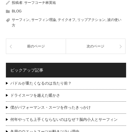
投稿者:
サーフコーチ林英祐
BLOG
サーフィン
,
サーフィン理論
,
テイクオフ
,
リップアクション
,
波の使い
方
前のページ
次のページ
ピックアップ記事
パドルが重たくなるのは当たり前？
ドライスーツを越えた暖かさ
僕がパフォーマンス・スーツを作ったきっかけ
何年やっても上手くならないのはなぜ？脳内小人とサーフィン
冬用のウエットスーツが動きツラい理由