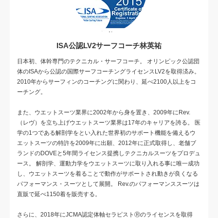
ISA公認LV2サーフコーチ林英祐
日本初、体幹専門のテクニカル・サーフコーチ。 オリンピック公認団
体のISAから公認の国際サーフコーチングライセンスLV2を取得済み。
2010年からサーフィンのコーチングに関わり、延べ2100人以上をコ
ーチング。
また、ウエットスーツ業界に2002年から身を置き、2009年にRev.
（レヴ）を立ち上げウエットスーツ業界は17年のキャリアを誇る。 医
学の1つである解剖学をとい入れた世界初のサポート機能を備えるウ
エットスーツの特許を2009年に出願、2012年に正式取得し、老舗ブ
ランドのDOVEと5年間ライセンス提携しテクニカルスーツをプロデュ
ース。 解剖学、運動力学をウエットスーツに取り入れる事に唯一成功
し、ウエットスーツを着ることで動作がサポートされ動きが良くなる
パフォーマンス・スーツとして展開。 Rev.のパフォーマンススーツは
直販で延べ1150着を販売する。
さらに、2018年にJCMA認定体軸セラピストⓇのライセンスを取得