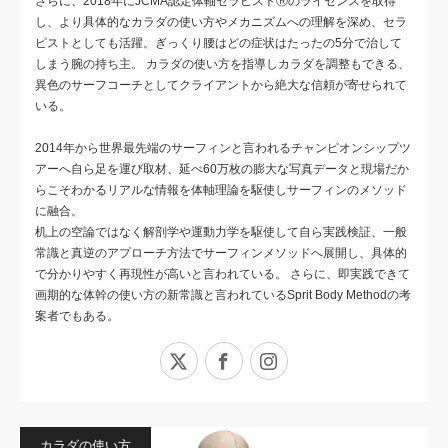
さらに、2018年にJCMA認定体軸セラピストⓇのライセンスを取得
し、より具体的なカラダの使い方やメカニズムへの理解を深め、セラ
ピストとしても活躍。ぎっくり腰はどの症状はたったの5分で治して
しまう腕の持ち主。 カラダの使い方を指導しカラダを調整もできる、
異色のサーフコーチとしてクライアントから絶大な信頼が寄せられて
いる。
2014年から世界最先端のサーフィンと言われるチャンピオンシップツ
アーへ自ら足を運び取材、延べ60万枚の膨大な写真データと現場だか
らこそわかるリアルな情報を体軸理論を駆使しサーフィンのメソッド
に融合。
机上の空論ではなく解剖学や運動力学を駆使して自ら実践検証、一般
常識と真逆のアプローチ方法でサーフィンメソッドへ展開し、具体的
で分かりやすく再現性が高いと言われている。 さらに、即実践できて
画期的な体幹の使い方の新常識と言われているSprit Body Methodの考
案者でもある。
X
Facebook
Instagram
カラダの使い方