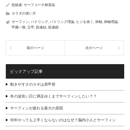
投稿者:
サーフコーチ林英祐
カラダの使い方
サーフィン
,
パドリング
,
パドリング理論
,
ヒジを抜く
,
体軸
,
体軸理論
,
甲腕一致
,
立甲
,
筋連結
,
筋連鎖
前のページ
次のページ
ピックアップ記事
動きやすさのカギは肩甲骨
冬の波良い日に満足ゆくまでサーフィンしたい？？
サーフィンが疲れる最大の原因
何年やっても上手くならないのはなぜ？脳内小人とサーフィン