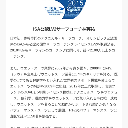
ISA公認LV2サーフコーチ林英祐
日本初、体幹専門のテクニカル・サーフコーチ。 オリンピック公認団
体のISAから公認の国際サーフコーチングライセンスLV2を取得済み。
2010年からサーフィンのコーチングに関わり、延べ2100人以上をコ
ーチング。
また、ウエットスーツ業界に2002年から身を置き、2009年にRev.
（レヴ）を立ち上げウエットスーツ業界は17年のキャリアを誇る。 医
学の1つである解剖学をとい入れた世界初のサポート機能を備えるウ
エットスーツの特許を2009年に出願、2012年に正式取得し、老舗ブ
ランドのDOVEと5年間ライセンス提携しテクニカルスーツをプロデュ
ース。 解剖学、運動力学をウエットスーツに取り入れる事に唯一成功
し、ウエットスーツを着ることで動作がサポートされ動きが良くなる
パフォーマンス・スーツとして展開。 Rev.のパフォーマンススーツは
直販で延べ1150着を販売する。