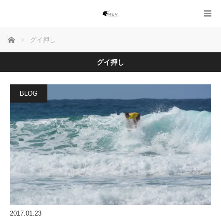
ホーム
グイ押し
グイ押し
BLOG
2017.01.23