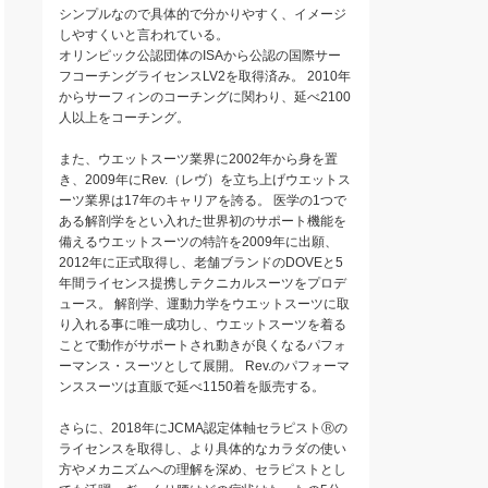
シンプルなので具体的で分かりやすく、イメージ
しやすくいと言われている。
オリンピック公認団体のISAから公認の国際サー
フコーチングライセンスLV2を取得済み。 2010年
からサーフィンのコーチングに関わり、延べ2100
人以上をコーチング。
また、ウエットスーツ業界に2002年から身を置
き、2009年にRev.（レヴ）を立ち上げウエットス
ーツ業界は17年のキャリアを誇る。 医学の1つで
ある解剖学をとい入れた世界初のサポート機能を
備えるウエットスーツの特許を2009年に出願、
2012年に正式取得し、老舗ブランドのDOVEと5
年間ライセンス提携しテクニカルスーツをプロデ
ュース。 解剖学、運動力学をウエットスーツに取
り入れる事に唯一成功し、ウエットスーツを着る
ことで動作がサポートされ動きが良くなるパフォ
ーマンス・スーツとして展開。 Rev.のパフォーマ
ンススーツは直販で延べ1150着を販売する。
さらに、2018年にJCMA認定体軸セラピストⓇの
ライセンスを取得し、より具体的なカラダの使い
方やメカニズムへの理解を深め、セラピストとし