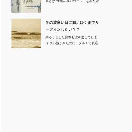
因とは?生地の厚いウエットを着たか
ら動きにく…
冬の波良い日に満足ゆくまでサ
ーフィンしたい？？
乗ろうとした何本も波を逃してしま
う 良い波が来たのに、ダルくて反応
でき…