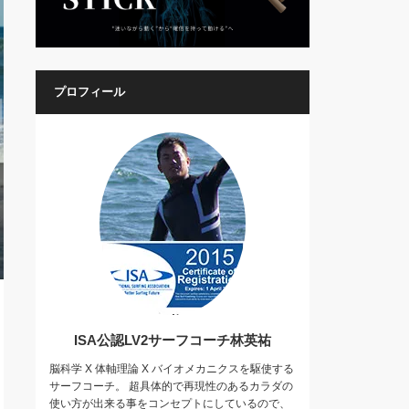
プロフィール
ISA公認LV2サーフコーチ林英祐
脳科学 X 体軸理論 X バイオメカニクスを駆使する
サーフコーチ。 超具体的で再現性のあるカラダの
使い方が出来る事をコンセプトにしているので、