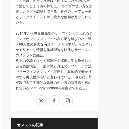
ても活躍。ぎっくり腰はどの症状はたったの5分
で治してしまう腕の持ち主。 カラダの使い方を指
導しカラダを調整もできる、異色のサーフコーチ
としてクライアントから絶大な信頼が寄せられて
いる。
2014年から世界最先端のサーフィンと言われるチ
ャンピオンシップツアーへ自ら足を運び取材、延
べ60万枚の膨大な写真データと現場だからこそわ
かるリアルな情報を体軸理論を駆使しサーフィン
のメソッドに融合。
机上の空論ではなく解剖学や運動力学を駆使して
自ら実践検証、一般常識と真逆のアプローチ方法
でサーフィンメソッドへ展開し、具体的で分かり
やすく再現性が高いと言われている。 さらに、即
実践できて画期的な体幹の使い方の新常識と言わ
れているSprit Body Methodの考案者でもある。
X
Facebook
Instagram
オススメの記事