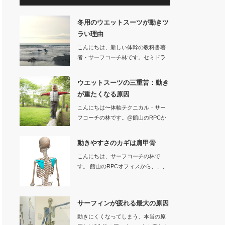
冬用のウエットスーツが動きツ
ラい理由
こんにちは、新しい体幹の教科書著
者・サーフコーチ林です。セミドラ
イなどの冬用…
ウエットスーツの三重苦：動き
が重たくなる原因
こんにちは〜体軸テクニカル・サー
フコーチの林です。@館山のRPCか
ら、、…
動きやすさのカギは肩甲骨
こんにちは、サーフコーチの林で
す。 館山のRPCオフィスから、、、
サーフ…
サーフィンが疲れる最大の原因
動きにくくなってしまう、本当の原