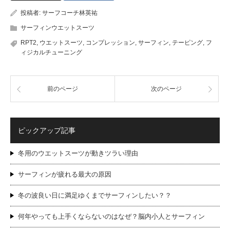
投稿者:
サーフコーチ林英祐
サーフィンウエットスーツ
RPT2
,
ウエットスーツ
,
コンプレッション
,
サーフィン
,
テーピング
,
フ
ィジカルチューニング
前のページ
次のページ
ピックアップ記事
冬用のウエットスーツが動きツラい理由
サーフィンが疲れる最大の原因
冬の波良い日に満足ゆくまでサーフィンしたい？？
何年やっても上手くならないのはなぜ？脳内小人とサーフィン