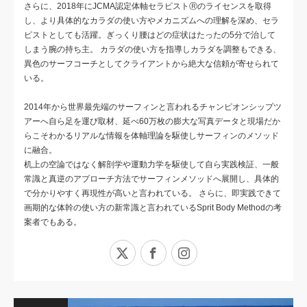
さらに、2018年にJCMA認定体軸セラピストⓇのライセンスを取得
し、より具体的なカラダの使い方やメカニズムへの理解を深め、セラ
ピストとしても活躍。ぎっくり腰はどの症状はたったの5分で治して
しまう腕の持ち主。 カラダの使い方を指導しカラダを調整もできる、
異色のサーフコーチとしてクライアントから絶大な信頼が寄せられて
いる。
2014年から世界最先端のサーフィンと言われるチャンピオンシップツ
アーへ自ら足を運び取材、延べ60万枚の膨大な写真データと現場だか
らこそわかるリアルな情報を体軸理論を駆使しサーフィンのメソッド
に融合。
机上の空論ではなく解剖学や運動力学を駆使して自ら実践検証、一般
常識と真逆のアプローチ方法でサーフィンメソッドへ展開し、具体的
で分かりやすく再現性が高いと言われている。 さらに、即実践できて
画期的な体幹の使い方の新常識と言われているSprit Body Methodの考
案者でもある。
X
Facebook
Instagram