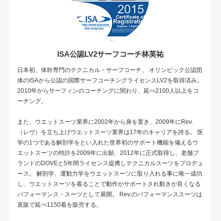
ISA公認LV2サーフコーチ林英祐
日本初、体幹専門のテクニカル・サーフコーチ。 オリンピック公認団
体のISAから公認の国際サーフコーチングライセンスLV2を取得済み。
2010年からサーフィンのコーチングに関わり、延べ2100人以上をコ
ーチング。
また、ウエットスーツ業界に2002年から身を置き、2009年にRev.
（レヴ）を立ち上げウエットスーツ業界は17年のキャリアを誇る。 医
学の1つである解剖学をとい入れた世界初のサポート機能を備えるウ
エットスーツの特許を2009年に出願、2012年に正式取得し、老舗ブ
ランドのDOVEと5年間ライセンス提携しテクニカルスーツをプロデュ
ース。 解剖学、運動力学をウエットスーツに取り入れる事に唯一成功
し、ウエットスーツを着ることで動作がサポートされ動きが良くなる
パフォーマンス・スーツとして展開。 Rev.のパフォーマンススーツは
直販で延べ1150着を販売する。