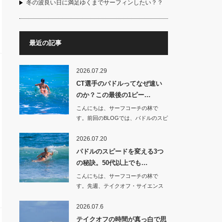
冬の波良い日に満足ゆくまでサーフィンしたい？？
最近の記事
2026.07.29
CT選手のパドルってなぜ速い
のか？この最後の1ピー…
こんにちは、サーフコーチの林で
す。前回のBLOGでは、パドルのスピ
ードを変え…
2026.07.20
パドルのスピードを変える3つ
の秘訣。50代以上でも…
こんにちは、サーフコーチの林で
す。先週、テイクオフ・サイエンス
Lab.でシェ…
2026.07.6
テイクオフの時間が真っ白で思