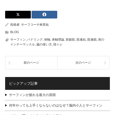
投稿者:
サーフコーチ林英祐
BLOG
サーフィン
,
パドリング
,
体軸
,
体軸理論
,
前鋸筋
,
筋連結
,
筋連鎖
,
肩の
インナーマッスル
,
脇の使い方
,
陸トレ
前のページ
次のページ
ピックアップ記事
サーフィンが疲れる最大の原因
何年やっても上手くならないのはなぜ？脳内小人とサーフィン