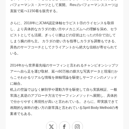
パフォーマンス・スーツとして展開。 Rev.のパフォーマンススーツは
直販で延べ1150着を販売する。
さらに、2018年にJCMA認定体軸セラピストⓇのライセンスを取得
し、より具体的なカラダの使い方やメカニズムへの理解を深め、セラ
ピストとしても活躍。ぎっくり腰はどの症状はたったの5分で治して
しまう腕の持ち主。 カラダの使い方を指導しカラダを調整もできる、
異色のサーフコーチとしてクライアントから絶大な信頼が寄せられて
いる。
2014年から世界最先端のサーフィンと言われるチャンピオンシップツ
アーへ自ら足を運び取材、延べ60万枚の膨大な写真データと現場だか
らこそわかるリアルな情報を体軸理論を駆使しサーフィンのメソッド
に融合。
机上の空論ではなく解剖学や運動力学を駆使して自ら実践検証、一般
常識と真逆のアプローチ方法でサーフィンメソッドへ展開し、具体的
で分かりやすく再現性が高いと言われている。 さらに、即実践できて
画期的な体幹の使い方の新常識と言われているSprit Body Methodの考
案者でもある。
X
Facebook
Instagram