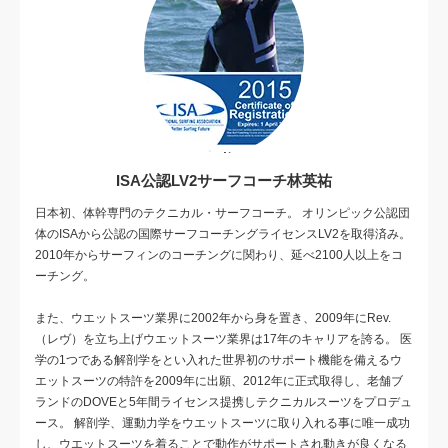
ISA公認LV2サーフコーチ林英祐
日本初、体幹専門のテクニカル・サーフコーチ。 オリンピック公認団
体のISAから公認の国際サーフコーチングライセンスLV2を取得済み。
2010年からサーフィンのコーチングに関わり、延べ2100人以上をコ
ーチング。
また、ウエットスーツ業界に2002年から身を置き、2009年にRev.
（レヴ）を立ち上げウエットスーツ業界は17年のキャリアを誇る。 医
学の1つである解剖学をとい入れた世界初のサポート機能を備えるウ
エットスーツの特許を2009年に出願、2012年に正式取得し、老舗ブ
ランドのDOVEと5年間ライセンス提携しテクニカルスーツをプロデュ
ース。 解剖学、運動力学をウエットスーツに取り入れる事に唯一成功
し、ウエットスーツを着ることで動作がサポートされ動きが良くなる