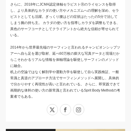
さらに、2018年にJCMA認定体軸セラピストⓇのライセンスを取得
し、より具体的なカラダの使い方やメカニズムへの理解を深め、セラ
ピストとしても活躍。ぎっくり腰はどの症状はたったの5分で治して
しまう腕の持ち主。 カラダの使い方を指導しカラダを調整もできる、
異色のサーフコーチとしてクライアントから絶大な信頼が寄せられて
いる。
2014年から世界最先端のサーフィンと言われるチャンピオンシップツ
アーへ自ら足を運び取材、延べ60万枚の膨大な写真データと現場だか
らこそわかるリアルな情報を体軸理論を駆使しサーフィンのメソッド
に融合。
机上の空論ではなく解剖学や運動力学を駆使して自ら実践検証、一般
常識と真逆のアプローチ方法でサーフィンメソッドへ展開し、具体的
で分かりやすく再現性が高いと言われている。 さらに、即実践できて
画期的な体幹の使い方の新常識と言われているSprit Body Methodの考
案者でもある。
X
Facebook
Instagram