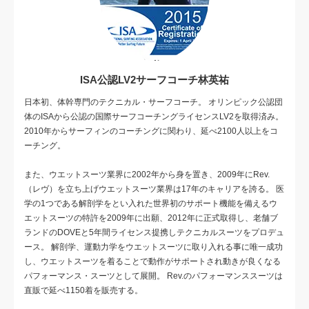
ISA公認LV2サーフコーチ林英祐
日本初、体幹専門のテクニカル・サーフコーチ。 オリンピック公認団
体のISAから公認の国際サーフコーチングライセンスLV2を取得済み。
2010年からサーフィンのコーチングに関わり、延べ2100人以上をコ
ーチング。
また、ウエットスーツ業界に2002年から身を置き、2009年にRev.
（レヴ）を立ち上げウエットスーツ業界は17年のキャリアを誇る。 医
学の1つである解剖学をとい入れた世界初のサポート機能を備えるウ
エットスーツの特許を2009年に出願、2012年に正式取得し、老舗ブ
ランドのDOVEと5年間ライセンス提携しテクニカルスーツをプロデュ
ース。 解剖学、運動力学をウエットスーツに取り入れる事に唯一成功
し、ウエットスーツを着ることで動作がサポートされ動きが良くなる
パフォーマンス・スーツとして展開。 Rev.のパフォーマンススーツは
直販で延べ1150着を販売する。