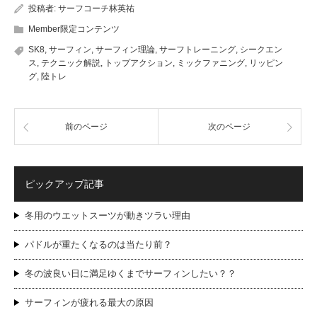
投稿者:
サーフコーチ林英祐
Member限定コンテンツ
SK8
,
サーフィン
,
サーフィン理論
,
サーフトレーニング
,
シークエン
ス
,
テクニック解説
,
トップアクション
,
ミックファニング
,
リッピン
グ
,
陸トレ
前のページ
次のページ
ピックアップ記事
冬用のウエットスーツが動きツラい理由
パドルが重たくなるのは当たり前？
冬の波良い日に満足ゆくまでサーフィンしたい？？
サーフィンが疲れる最大の原因