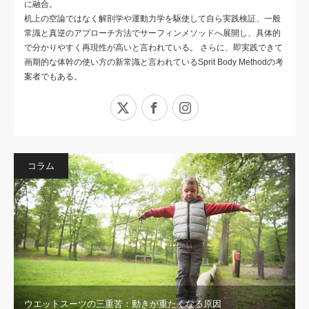
に融合。
机上の空論ではなく解剖学や運動力学を駆使して自ら実践検証、一般
常識と真逆のアプローチ方法でサーフィンメソッドへ展開し、具体的
で分かりやすく再現性が高いと言われている。 さらに、即実践できて
画期的な体幹の使い方の新常識と言われているSprit Body Methodの考
案者でもある。
X
Facebook
Instagram
コラム
ウエットスーツの三重苦：動きが重たくなる原因