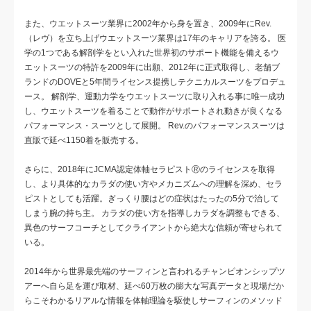
また、ウエットスーツ業界に2002年から身を置き、2009年にRev.
（レヴ）を立ち上げウエットスーツ業界は17年のキャリアを誇る。 医
学の1つである解剖学をとい入れた世界初のサポート機能を備えるウ
エットスーツの特許を2009年に出願、2012年に正式取得し、老舗ブ
ランドのDOVEと5年間ライセンス提携しテクニカルスーツをプロデュ
ース。 解剖学、運動力学をウエットスーツに取り入れる事に唯一成功
し、ウエットスーツを着ることで動作がサポートされ動きが良くなる
パフォーマンス・スーツとして展開。 Rev.のパフォーマンススーツは
直販で延べ1150着を販売する。
さらに、2018年にJCMA認定体軸セラピストⓇのライセンスを取得
し、より具体的なカラダの使い方やメカニズムへの理解を深め、セラ
ピストとしても活躍。ぎっくり腰はどの症状はたったの5分で治して
しまう腕の持ち主。 カラダの使い方を指導しカラダを調整もできる、
異色のサーフコーチとしてクライアントから絶大な信頼が寄せられて
いる。
2014年から世界最先端のサーフィンと言われるチャンピオンシップツ
アーへ自ら足を運び取材、延べ60万枚の膨大な写真データと現場だか
らこそわかるリアルな情報を体軸理論を駆使しサーフィンのメソッド