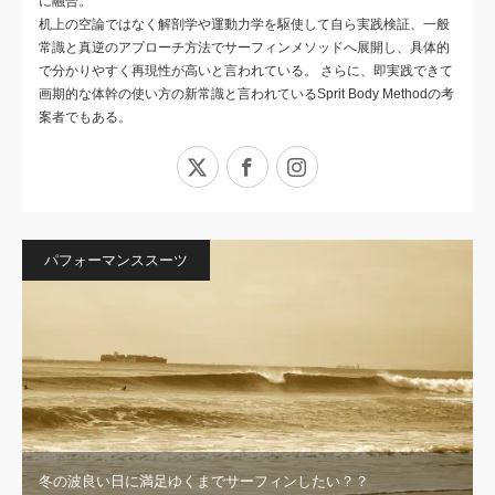
に融合。
机上の空論ではなく解剖学や運動力学を駆使して自ら実践検証、一般
常識と真逆のアプローチ方法でサーフィンメソッドへ展開し、具体的
で分かりやすく再現性が高いと言われている。 さらに、即実践できて
画期的な体幹の使い方の新常識と言われているSprit Body Methodの考
案者でもある。
X
Facebook
Instagram
パフォーマンススーツ
冬の波良い日に満足ゆくまでサーフィンしたい？？