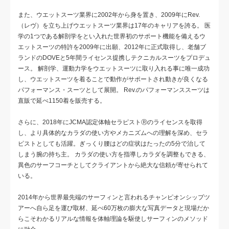
また、ウエットスーツ業界に2002年から身を置き、2009年にRev.
（レヴ）を立ち上げウエットスーツ業界は17年のキャリアを誇る。 医
学の1つである解剖学をとい入れた世界初のサポート機能を備えるウ
エットスーツの特許を2009年に出願、2012年に正式取得し、老舗ブ
ランドのDOVEと5年間ライセンス提携しテクニカルスーツをプロデュ
ース。 解剖学、運動力学をウエットスーツに取り入れる事に唯一成功
し、ウエットスーツを着ることで動作がサポートされ動きが良くなる
パフォーマンス・スーツとして展開。 Rev.のパフォーマンススーツは
直販で延べ1150着を販売する。
さらに、2018年にJCMA認定体軸セラピストⓇのライセンスを取得
し、より具体的なカラダの使い方やメカニズムへの理解を深め、セラ
ピストとしても活躍。ぎっくり腰はどの症状はたったの5分で治して
しまう腕の持ち主。 カラダの使い方を指導しカラダを調整もできる、
異色のサーフコーチとしてクライアントから絶大な信頼が寄せられて
いる。
2014年から世界最先端のサーフィンと言われるチャンピオンシップツ
アーへ自ら足を運び取材、延べ60万枚の膨大な写真データと現場だか
らこそわかるリアルな情報を体軸理論を駆使しサーフィンのメソッド