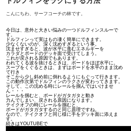
ドルフィンをラクにする方法
こんにちわ、サーフコーチの林です。
今日は、意外と大きい悩みの一つドルフィンスルーで
す。
ドルフィンって実はもの凄く簡単にできます。
少なくないのが、深く沈めすぎるという事。
沈ませすぎると、波が水平に進むエネルギーを
カラダとボードのデッキ面で受けてしまう。
これが戻される原因でもあります。
われてくる波を抜けるときは、ボードをほぼ水平に。
スープをくぐるときは、まずはボードを水平のまま沈め
て行き
そこから少し斜め前に倒れるようにもぐって行きます。
この動作次第でドルフィンのラクさが変わってきます。
そして、この沈める時にレールを掴んではいけませ
ん・・・
レールを掴むと、ボードがガタガタと動き
力んでしまい、戻される原因になります。
テイクオフの時にレールを掴むと、
ボードがガタガタするのと同じ原理ですね。
なので、テイクオフと同じ様に手をデッキ面に添えま
す。
続きはYOUTUBEで