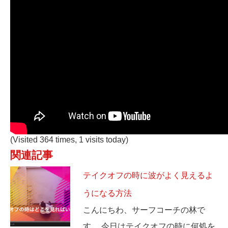
(Visited 364 times, 1 visits today)
関連記事
テイクオフの時に波がよく見えるよ
うになる方法
こんにちわ、サーフコーチの林で
す。 今日はテイクオフの時に何処を