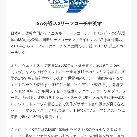
ISA公認LV2サーフコーチ林英祐
日本初、体幹専門のテクニカル・サーフコーチ。 オリンピック公認団
体のISAから公認の国際サーフコーチングライセンスLV2を取得済み。
2010年からサーフィンのコーチングに関わり、延べ2100人以上をコ
ーチング。
また、ウエットスーツ業界に2002年から身を置き、2009年にRev.
（レヴ）を立ち上げウエットスーツ業界は17年のキャリアを誇る。 医
学の1つである解剖学をとい入れた世界初のサポート機能を備えるウ
エットスーツの特許を2009年に出願、2012年に正式取得し、老舗ブ
ランドのDOVEと5年間ライセンス提携しテクニカルスーツをプロデュ
ース。 解剖学、運動力学をウエットスーツに取り入れる事に唯一成功
し、ウエットスーツを着ることで動作がサポートされ動きが良くなる
パフォーマンス・スーツとして展開。 Rev.のパフォーマンススーツは
直販で延べ1150着を販売する。
さらに、2018年にJCMA認定体軸セラピストⓇのライセンスを取得
し、より具体的なカラダの使い方やメカニズムへの理解を深め、セラ