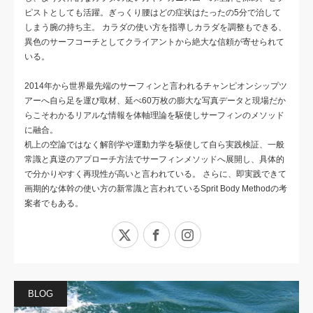
ピストとしても活躍。ぎっくり腰はどの症状はたったの5分で治して
しまう腕の持ち主。 カラダの使い方を指導しカラダを調整もできる、
異色のサーフコーチとしてクライアントから絶大な信頼が寄せられて
いる。
2014年から世界最先端のサーフィンと言われるチャンピオンシップツ
アーへ自ら足を運び取材、延べ60万枚の膨大な写真データと現場だか
らこそわかるリアルな情報を体軸理論を駆使しサーフィンのメソッド
に融合。
机上の空論ではなく解剖学や運動力学を駆使して自ら実践検証、一般
常識と真逆のアプローチ方法でサーフィンメソッドへ展開し、具体的
で分かりやすく再現性が高いと言われている。 さらに、即実践できて
画期的な体幹の使い方の新常識と言われているSprit Body Methodの考
案者でもある。
X
Facebook
Instagram
BLOG