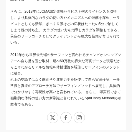
さらに、2018年にJCMA認定体軸セラピストⓇのライセンスを取得
し、より具体的なカラダの使い方やメカニズムへの理解を深め、セラ
ピストとしても活躍。ぎっくり腰はどの症状はたったの5分で治して
しまう腕の持ち主。 カラダの使い方を指導しカラダを調整もできる、
異色のサーフコーチとしてクライアントから絶大な信頼が寄せられて
いる。
2014年から世界最先端のサーフィンと言われるチャンピオンシップツ
アーへ自ら足を運び取材、延べ60万枚の膨大な写真データと現場だか
らこそわかるリアルな情報を体軸理論を駆使しサーフィンのメソッド
に融合。
机上の空論ではなく解剖学や運動力学を駆使して自ら実践検証、一般
常識と真逆のアプローチ方法でサーフィンメソッドへ展開し、具体的
で分かりやすく再現性が高いと言われている。 さらに、即実践できて
画期的な体幹の使い方の新常識と言われているSprit Body Methodの考
案者でもある。
X
Facebook
Instagram