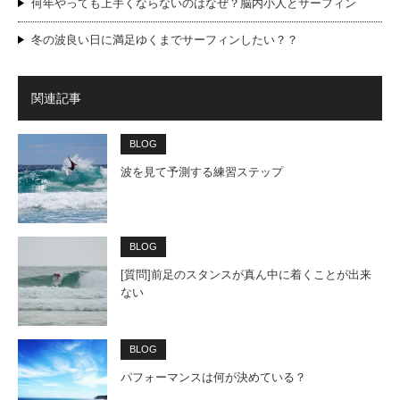
何年やっても上手くならないのはなぜ？脳内小人とサーフィン
冬の波良い日に満足ゆくまでサーフィンしたい？？
関連記事
BLOG
波を見て予測する練習ステップ
BLOG
[質問]前足のスタンスが真ん中に着くことが出来
ない
BLOG
パフォーマンスは何が決めている？