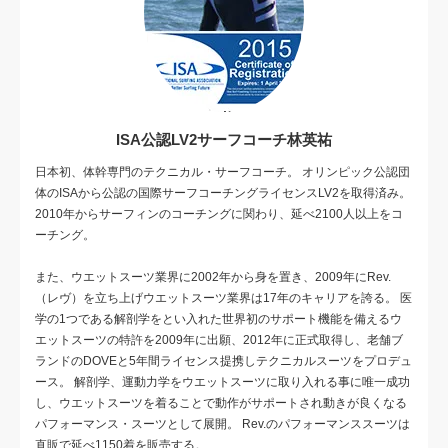
ISA公認LV2サーフコーチ林英祐
日本初、体幹専門のテクニカル・サーフコーチ。 オリンピック公認団
体のISAから公認の国際サーフコーチングライセンスLV2を取得済み。
2010年からサーフィンのコーチングに関わり、延べ2100人以上をコ
ーチング。
また、ウエットスーツ業界に2002年から身を置き、2009年にRev.
（レヴ）を立ち上げウエットスーツ業界は17年のキャリアを誇る。 医
学の1つである解剖学をとい入れた世界初のサポート機能を備えるウ
エットスーツの特許を2009年に出願、2012年に正式取得し、老舗ブ
ランドのDOVEと5年間ライセンス提携しテクニカルスーツをプロデュ
ース。 解剖学、運動力学をウエットスーツに取り入れる事に唯一成功
し、ウエットスーツを着ることで動作がサポートされ動きが良くなる
パフォーマンス・スーツとして展開。 Rev.のパフォーマンススーツは
直販で延べ1150着を販売する。