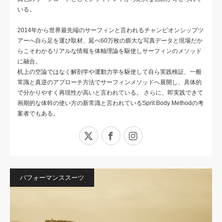
いる。
2014年から世界最先端のサーフィンと言われるチャンピオンシップツ
アーへ自ら足を運び取材、延べ60万枚の膨大な写真データと現場だか
らこそわかるリアルな情報を体軸理論を駆使しサーフィンのメソッド
に融合。
机上の空論ではなく解剖学や運動力学を駆使して自ら実践検証、一般
常識と真逆のアプローチ方法でサーフィンメソッドへ展開し、具体的
で分かりやすく再現性が高いと言われている。 さらに、即実践できて
画期的な体幹の使い方の新常識と言われているSprit Body Methodの考
案者でもある。
X
Facebook
Instagram
パフォーマンススーツ