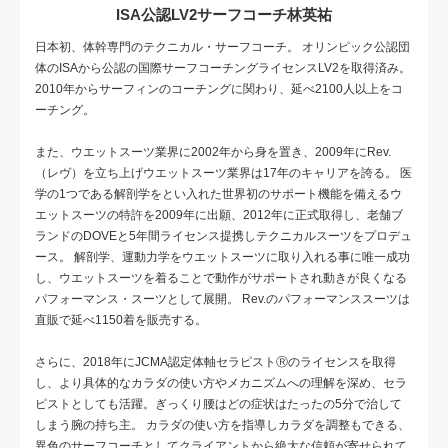
ISA公認LV2サーフコーチ林英祐
日本初、体幹専門のテクニカル・サーフコーチ。 オリンピック公認団
体のISAから公認の国際サーフコーチングライセンスLV2を取得済み。
2010年からサーフィンのコーチングに関わり、延べ2100人以上をコ
ーチング。
また、ウエットスーツ業界に2002年から身を置き、2009年にRev.
（レヴ）を立ち上げウエットスーツ業界は17年のキャリアを誇る。 医
学の1つである解剖学をとい入れた世界初のサポート機能を備えるウ
エットスーツの特許を2009年に出願、2012年に正式取得し、老舗ブ
ランドのDOVEと5年間ライセンス提携しテクニカルスーツをプロデュ
ース。 解剖学、運動力学をウエットスーツに取り入れる事に唯一成功
し、ウエットスーツを着ることで動作がサポートされ動きが良くなる
パフォーマンス・スーツとして展開。 Rev.のパフォーマンススーツは
直販で延べ1150着を販売する。
さらに、2018年にJCMA認定体軸セラピストⓇのライセンスを取得
し、より具体的なカラダの使い方やメカニズムへの理解を深め、セラ
ピストとしても活躍。ぎっくり腰はどの症状はたったの5分で治して
しまう腕の持ち主。 カラダの使い方を指導しカラダを調整もできる、
異色のサーフコーチとしてクライアントから絶大な信頼が寄せられて