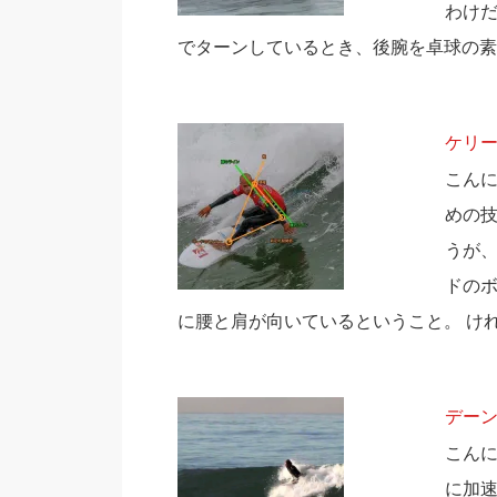
わけだ
でターンしているとき、後腕を卓球の素
ケリ
こんに
めの
うが、
ドのボ
に腰と肩が向いているということ。 け
デー
こんに
に加速