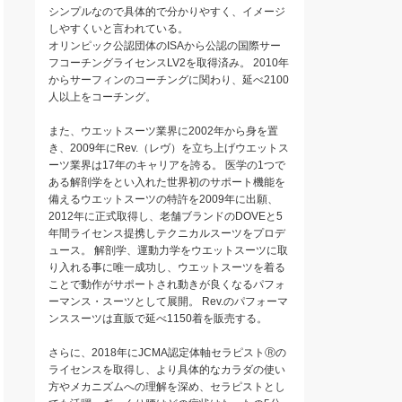
シンプルなので具体的で分かりやすく、イメージ
しやすくいと言われている。
オリンピック公認団体のISAから公認の国際サー
フコーチングライセンスLV2を取得済み。 2010年
からサーフィンのコーチングに関わり、延べ2100
人以上をコーチング。
また、ウエットスーツ業界に2002年から身を置
き、2009年にRev.（レヴ）を立ち上げウエットス
ーツ業界は17年のキャリアを誇る。 医学の1つで
ある解剖学をとい入れた世界初のサポート機能を
備えるウエットスーツの特許を2009年に出願、
2012年に正式取得し、老舗ブランドのDOVEと5
年間ライセンス提携しテクニカルスーツをプロデ
ュース。 解剖学、運動力学をウエットスーツに取
り入れる事に唯一成功し、ウエットスーツを着る
ことで動作がサポートされ動きが良くなるパフォ
ーマンス・スーツとして展開。 Rev.のパフォーマ
ンススーツは直販で延べ1150着を販売する。
さらに、2018年にJCMA認定体軸セラピストⓇの
ライセンスを取得し、より具体的なカラダの使い
方やメカニズムへの理解を深め、セラピストとし