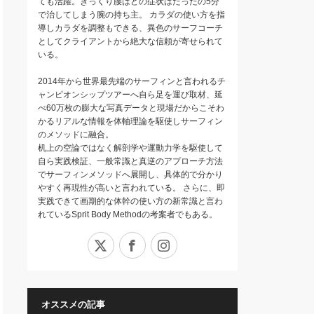
ても活躍。ぎっくり腰はどの症状はたったの5分
で治してしまう腕の持ち主。 カラダの使い方を指
導しカラダを調整もできる、異色のサーフコーチ
としてクライアントから絶大な信頼が寄せられて
いる。
2014年から世界最先端のサーフィンと言われるチ
ャンピオンシップツアーへ自ら足を運び取材、延
べ60万枚の膨大な写真データと現場だからこそわ
かるリアルな情報を体軸理論を駆使しサーフィン
のメソッドに融合。
机上の空論ではなく解剖学や運動力学を駆使して
自ら実践検証、一般常識と真逆のアプローチ方法
でサーフィンメソッドへ展開し、具体的で分かり
やすく再現性が高いと言われている。 さらに、即
実践できて画期的な体幹の使い方の新常識と言わ
れているSprit Body Methodの考案者でもある。
X
Facebook
Instagram
オススメの記事