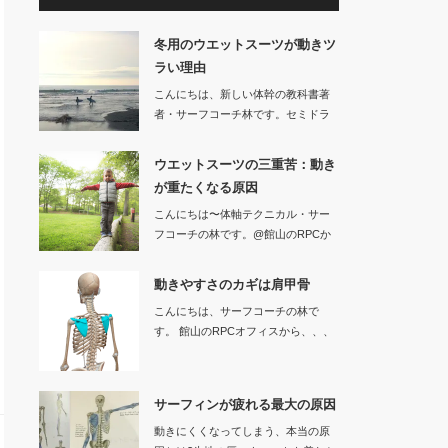
冬用のウエットスーツが動きツ
ラい理由
こんにちは、新しい体幹の教科書著
者・サーフコーチ林です。セミドラ
イなどの冬用…
ウエットスーツの三重苦：動き
が重たくなる原因
こんにちは〜体軸テクニカル・サー
フコーチの林です。@館山のRPCか
ら、、…
動きやすさのカギは肩甲骨
こんにちは、サーフコーチの林で
す。 館山のRPCオフィスから、、、
サーフ…
サーフィンが疲れる最大の原因
動きにくくなってしまう、本当の原