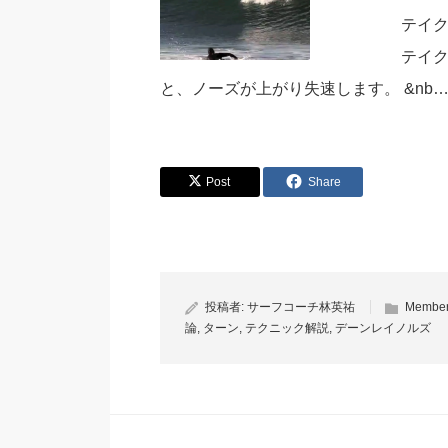
テイ
テイ
と、ノーズが上がり失速します。 &nb
Post
Share
投稿者:
サーフコーチ林英祐
Memb
論
,
ターン
,
テクニック解説
,
デーンレイノルズ