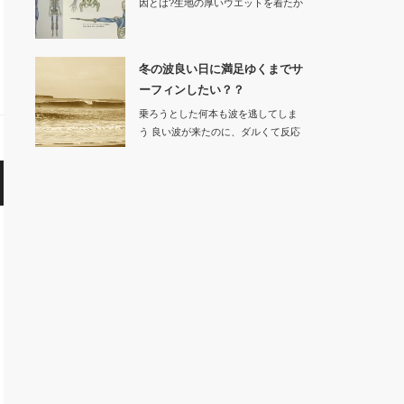
因とは?生地の厚いウエットを着たか
ら動きにく…
冬の波良い日に満足ゆくまでサ
ーフィンしたい？？
乗ろうとした何本も波を逃してしま
う 良い波が来たのに、ダルくて反応
でき…