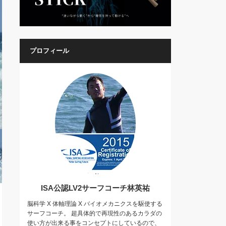
プロフィール
ISA公認LV2サーフコーチ林英祐
脳科学 X 体軸理論 X バイオメカニクスを駆使する
サーフコーチ。 超具体的で再現性のあるカラダの
使い方が出来る事をコンセプトにしているので、