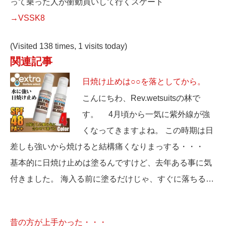
って乗った人が衝動買いして行くスケート
→VSSK8
(Visited 138 times, 1 visits today)
関連記事
日焼け止めは○○を落としてから。
こんにちわ、Rev.wetsuitsの林で
す。 4月頃から一気に紫外線が強
くなってきますよね。 この時期は日
差しも強いから焼けると結構痛くなりまっする・・・
基本的に日焼け止めは塗るんですけど、去年ある事に気
付きました。 海入る前に塗るだけじゃ、すぐに落ちる…
昔の方が上手かった・・・