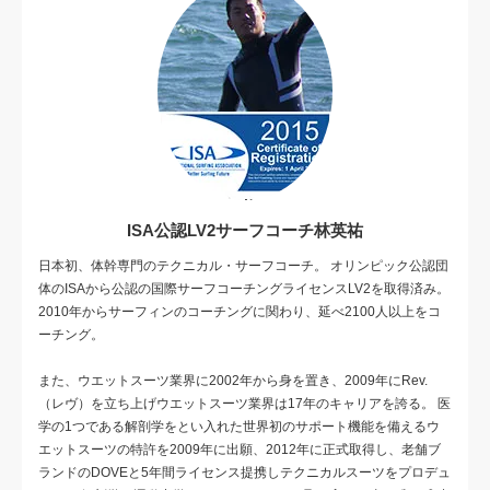
ISA公認LV2サーフコーチ林英祐
日本初、体幹専門のテクニカル・サーフコーチ。 オリンピック公認団
体のISAから公認の国際サーフコーチングライセンスLV2を取得済み。
2010年からサーフィンのコーチングに関わり、延べ2100人以上をコ
ーチング。
また、ウエットスーツ業界に2002年から身を置き、2009年にRev.
（レヴ）を立ち上げウエットスーツ業界は17年のキャリアを誇る。 医
学の1つである解剖学をとい入れた世界初のサポート機能を備えるウ
エットスーツの特許を2009年に出願、2012年に正式取得し、老舗ブ
ランドのDOVEと5年間ライセンス提携しテクニカルスーツをプロデュ