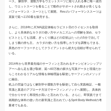
ース。 解剖学、運動力学をウエットスーツに取り入れる事に唯一成功
し、ウエットスーツを着ることで動作がサポートされ動きが良くなる
パフォーマンス・スーツとして展開。 Rev.のパフォーマンススーツは
直販で延べ1150着を販売する。
さらに、2018年にJCMA認定体軸セラピストⓇのライセンスを取得
し、より具体的なカラダの使い方やメカニズムへの理解を深め、セラ
ピストとしても活躍。ぎっくり腰はどの症状はたったの5分で治して
しまう腕の持ち主。 カラダの使い方を指導しカラダを調整もできる、
異色のサーフコーチとしてクライアントから絶大な信頼が寄せられて
いる。
2014年から世界最先端のサーフィンと言われるチャンピオンシップツ
アーへ自ら足を運び取材、延べ60万枚の膨大な写真データと現場だか
らこそわかるリアルな情報を体軸理論を駆使しサーフィンのメソッド
に融合。
机上の空論ではなく解剖学や運動力学を駆使して自ら実践検証、一般
常識と真逆のアプローチ方法でサーフィンメソッドへ展開し、具体的
で分かりやすく再現性が高いと言われている。 さらに、即実践できて
画期的な体幹の使い方の新常識と言われているSprit Body Methodの考
案者でもある。