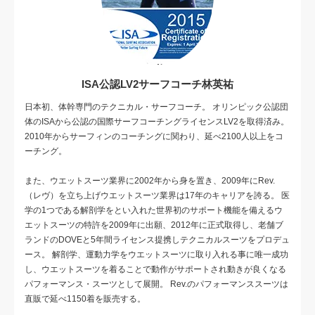
ISA公認LV2サーフコーチ林英祐
日本初、体幹専門のテクニカル・サーフコーチ。 オリンピック公認団
体のISAから公認の国際サーフコーチングライセンスLV2を取得済み。
2010年からサーフィンのコーチングに関わり、延べ2100人以上をコ
ーチング。
また、ウエットスーツ業界に2002年から身を置き、2009年にRev.
（レヴ）を立ち上げウエットスーツ業界は17年のキャリアを誇る。 医
学の1つである解剖学をとい入れた世界初のサポート機能を備えるウ
エットスーツの特許を2009年に出願、2012年に正式取得し、老舗ブ
ランドのDOVEと5年間ライセンス提携しテクニカルスーツをプロデュ
ース。 解剖学、運動力学をウエットスーツに取り入れる事に唯一成功
し、ウエットスーツを着ることで動作がサポートされ動きが良くなる
パフォーマンス・スーツとして展開。 Rev.のパフォーマンススーツは
直販で延べ1150着を販売する。