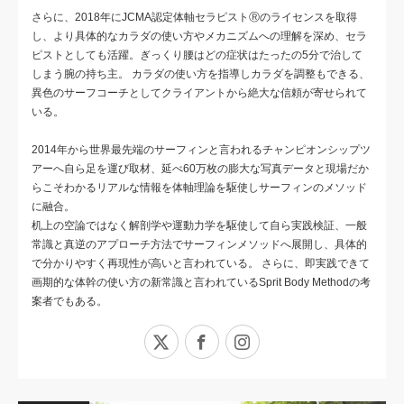
さらに、2018年にJCMA認定体軸セラピストⓇのライセンスを取得
し、より具体的なカラダの使い方やメカニズムへの理解を深め、セラ
ピストとしても活躍。ぎっくり腰はどの症状はたったの5分で治して
しまう腕の持ち主。 カラダの使い方を指導しカラダを調整もできる、
異色のサーフコーチとしてクライアントから絶大な信頼が寄せられて
いる。
2014年から世界最先端のサーフィンと言われるチャンピオンシップツ
アーへ自ら足を運び取材、延べ60万枚の膨大な写真データと現場だか
らこそわかるリアルな情報を体軸理論を駆使しサーフィンのメソッド
に融合。
机上の空論ではなく解剖学や運動力学を駆使して自ら実践検証、一般
常識と真逆のアプローチ方法でサーフィンメソッドへ展開し、具体的
で分かりやすく再現性が高いと言われている。 さらに、即実践できて
画期的な体幹の使い方の新常識と言われているSprit Body Methodの考
案者でもある。
X
Facebook
Instagram