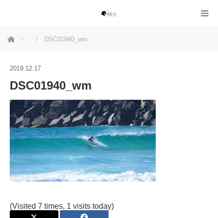
ホーム
DSC01940_wm
2019.12.17
DSC01940_wm
(Visited 7 times, 1 visits today)