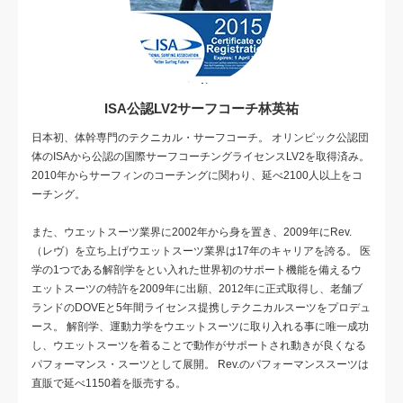
ISA公認LV2サーフコーチ林英祐
日本初、体幹専門のテクニカル・サーフコーチ。 オリンピック公認団
体のISAから公認の国際サーフコーチングライセンスLV2を取得済み。
2010年からサーフィンのコーチングに関わり、延べ2100人以上をコ
ーチング。
また、ウエットスーツ業界に2002年から身を置き、2009年にRev.
（レヴ）を立ち上げウエットスーツ業界は17年のキャリアを誇る。 医
学の1つである解剖学をとい入れた世界初のサポート機能を備えるウ
エットスーツの特許を2009年に出願、2012年に正式取得し、老舗ブ
ランドのDOVEと5年間ライセンス提携しテクニカルスーツをプロデュ
ース。 解剖学、運動力学をウエットスーツに取り入れる事に唯一成功
し、ウエットスーツを着ることで動作がサポートされ動きが良くなる
パフォーマンス・スーツとして展開。 Rev.のパフォーマンススーツは
直販で延べ1150着を販売する。