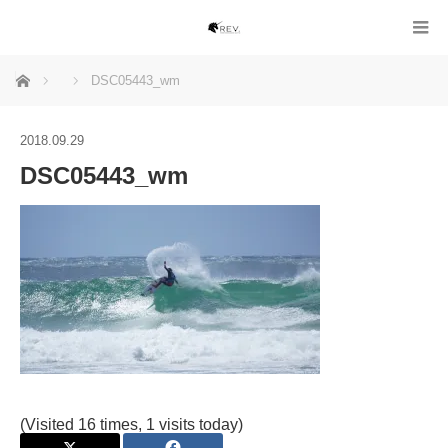
ホーム
DSC05443_wm
2018.09.29
DSC05443_wm
(Visited 16 times, 1 visits today)