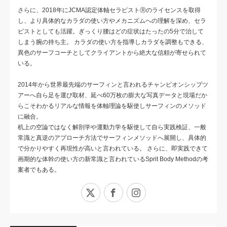
さらに、2018年にJCMA認定体軸セラピストⓇのライセンスを取得
し、より具体的なカラダの使い方やメカニズムへの理解を深め、セラ
ピストとしても活躍。ぎっくり腰はどの症状はたったの5分で治して
しまう腕の持ち主。 カラダの使い方を指導しカラダを調整もできる、
異色のサーフコーチとしてクライアントから絶大な信頼が寄せられて
いる。
2014年から世界最先端のサーフィンと言われるチャンピオンシップツ
アーへ自ら足を運び取材、延べ60万枚の膨大な写真データと現場だか
らこそわかるリアルな情報を体軸理論を駆使しサーフィンのメソッド
に融合。
机上の空論ではなく解剖学や運動力学を駆使して自ら実践検証、一般
常識と真逆のアプローチ方法でサーフィンメソッドへ展開し、具体的
で分かりやすく再現性が高いと言われている。 さらに、即実践できて
画期的な体幹の使い方の新常識と言われているSprit Body Methodの考
案者でもある。
X
Facebook
Instagram