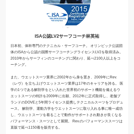
ISA公認LV2サーフコーチ林英祐
日本初、体幹専門のテクニカル・サーフコーチ。 オリンピック公認団
体のISAから公認の国際サーフコーチングライセンスLV2を取得済み。
2010年からサーフィンのコーチングに関わり、延べ2100人以上をコ
ーチング。
また、ウエットスーツ業界に2002年から身を置き、2009年にRev.
（レヴ）を立ち上げウエットスーツ業界は17年のキャリアを誇る。 医
学の1つである解剖学をとい入れた世界初のサポート機能を備えるウ
エットスーツの特許を2009年に出願、2012年に正式取得し、老舗ブ
ランドのDOVEと5年間ライセンス提携しテクニカルスーツをプロデュ
ース。 解剖学、運動力学をウエットスーツに取り入れる事に唯一成功
し、ウエットスーツを着ることで動作がサポートされ動きが良くなる
パフォーマンス・スーツとして展開。 Rev.のパフォーマンススーツは
直販で延べ1150着を販売する。