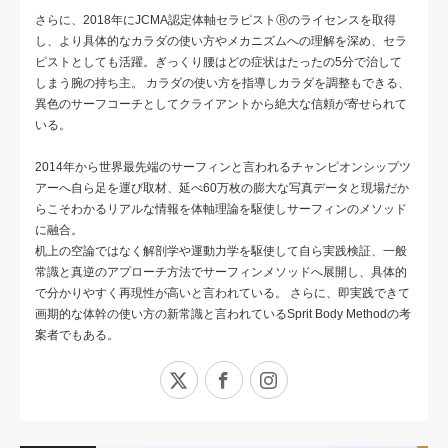
さらに、2018年にJCMA認定体軸セラピストⓇのライセンスを取得
し、より具体的なカラダの使い方やメカニズムへの理解を深め、セラ
ピストとしても活躍。ぎっくり腰はどの症状はたったの5分で治して
しまう腕の持ち主。 カラダの使い方を指導しカラダを調整もできる、
異色のサーフコーチとしてクライアントから絶大な信頼が寄せられて
いる。
2014年から世界最先端のサーフィンと言われるチャンピオンシップツ
アーへ自ら足を運び取材、延べ60万枚の膨大な写真データと現場だか
らこそわかるリアルな情報を体軸理論を駆使しサーフィンのメソッド
に融合。
机上の空論ではなく解剖学や運動力学を駆使して自ら実践検証、一般
常識と真逆のアプローチ方法でサーフィンメソッドへ展開し、具体的
で分かりやすく再現性が高いと言われている。 さらに、即実践できて
画期的な体幹の使い方の新常識と言われているSprit Body Methodの考
案者でもある。
X
Facebook
Instagram