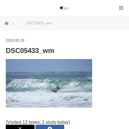
ホーム
DSC05433_wm
2018.09.29
DSC05433_wm
(Visited 12 times, 1 visits today)