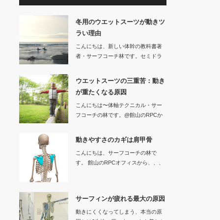
冬用のウエットスーツが動きツ
ラい理由
こんにちは、新しい体幹の教科書著
者・サーフコーチ林です。セミドラ
イなどの冬用…
ウエットスーツの三重苦：動き
が重たくなる原因
こんにちは〜体軸テクニカル・サー
フコーチの林です。@館山のRPCか
ら、、…
動きやすさのカギは肩甲骨
こんにちは、サーフコーチの林で
す。 館山のRPCオフィスから、、、
サーフ…
サーフィンが疲れる最大の原因
動きにくくなってしまう、本当の原