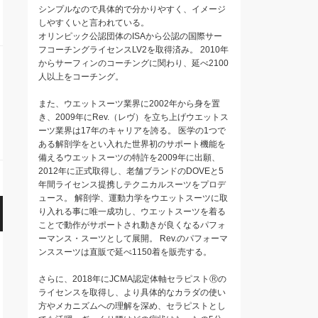
シンプルなので具体的で分かりやすく、イメージ
しやすくいと言われている。
オリンピック公認団体のISAから公認の国際サー
フコーチングライセンスLV2を取得済み。 2010年
からサーフィンのコーチングに関わり、延べ2100
人以上をコーチング。
また、ウエットスーツ業界に2002年から身を置
き、2009年にRev.（レヴ）を立ち上げウエットス
ーツ業界は17年のキャリアを誇る。 医学の1つで
ある解剖学をとい入れた世界初のサポート機能を
備えるウエットスーツの特許を2009年に出願、
2012年に正式取得し、老舗ブランドのDOVEと5
年間ライセンス提携しテクニカルスーツをプロデ
ュース。 解剖学、運動力学をウエットスーツに取
り入れる事に唯一成功し、ウエットスーツを着る
ことで動作がサポートされ動きが良くなるパフォ
ーマンス・スーツとして展開。 Rev.のパフォーマ
ンススーツは直販で延べ1150着を販売する。
さらに、2018年にJCMA認定体軸セラピストⓇの
ライセンスを取得し、より具体的なカラダの使い
方やメカニズムへの理解を深め、セラピストとし