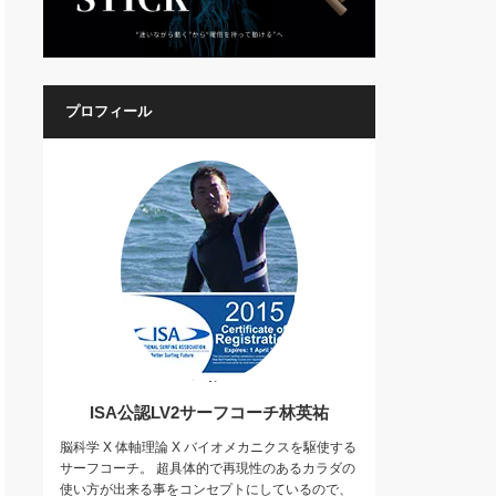
プロフィール
ISA公認LV2サーフコーチ林英祐
脳科学 X 体軸理論 X バイオメカニクスを駆使する
サーフコーチ。 超具体的で再現性のあるカラダの
使い方が出来る事をコンセプトにしているので、