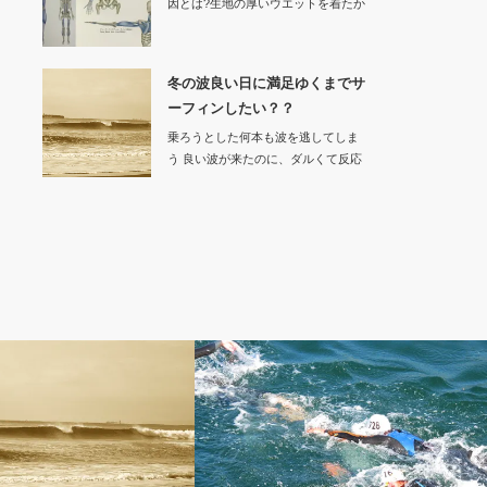
因とは?生地の厚いウエットを着たか
ら動きにく…
冬の波良い日に満足ゆくまでサ
ーフィンしたい？？
乗ろうとした何本も波を逃してしま
う 良い波が来たのに、ダルくて反応
でき…
ンススーツ
BLOG