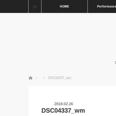
ホーム
HOME
Performance
ホーム
DSC04337_wm
2018.02.26
DSC04337_wm