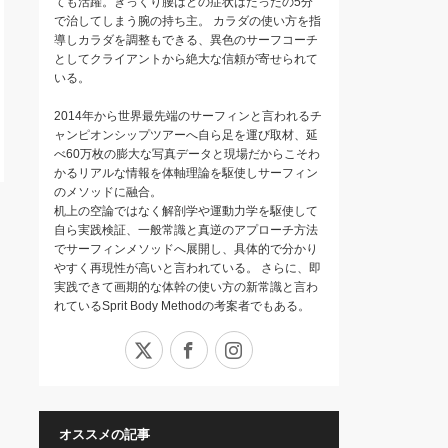
ても活躍。ぎっくり腰はどの症状はたったの5分
で治してしまう腕の持ち主。 カラダの使い方を指
導しカラダを調整もできる、異色のサーフコーチ
としてクライアントから絶大な信頼が寄せられて
いる。
2014年から世界最先端のサーフィンと言われるチ
ャンピオンシップツアーへ自ら足を運び取材、延
べ60万枚の膨大な写真データと現場だからこそわ
かるリアルな情報を体軸理論を駆使しサーフィン
のメソッドに融合。
机上の空論ではなく解剖学や運動力学を駆使して
自ら実践検証、一般常識と真逆のアプローチ方法
でサーフィンメソッドへ展開し、具体的で分かり
やすく再現性が高いと言われている。 さらに、即
実践できて画期的な体幹の使い方の新常識と言わ
れているSprit Body Methodの考案者でもある。
X
Facebook
Instagram
オススメの記事